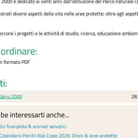
o 2000 è dedicato ai venti anni dall'istituzione del Parco naturale O
trati diversi aspetti della vita nelle aree protette; oltre agli aspett
ercorsi i progetti e le attività di studio, ricerca, educazione ambien
ordinare:
 in formato PDF
ti:
lle rupi - Dante Alpe
Forte di Fenestrelle - Dante Alpe
dario 2000
28
be interessarti anche...
Sci fuoripista & animali selvatici
Calendario Parchi Alpi Cozie 2026: Droni & aree protette