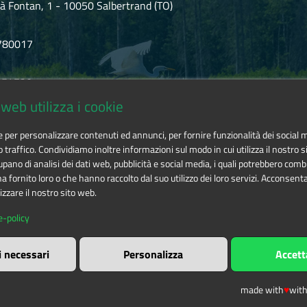
à Fontan, 1 - 10050 Salbertrand (TO)
780017
.854720
web utilizza i cookie
icozie@cert.ruparpiemonte.it
ie per personalizzare contenuti ed annunci, per fornire funzionalità dei social 
o traffico. Condividiamo inoltre informazioni sul modo in cui utilizza il nostro si
pano di analisi dei dati web, pubblicità e social media, i quali potrebbero comb
 fornito loro o che hanno raccolto dal suo utilizzo dei loro servizi. Acconsenta
izzare il nostro sito web.
 delle aree protette delle Alpi Cozie
is licensed under
Attribution-
e-policy
i necessari
Personalizza
Accett
made with
♥
wit