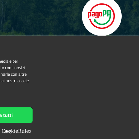
media e per
to con i nostri
inarle con altre
 ai nostri cookie
NonCommercial-NoDerivatives 4.0 International
a tutti
h