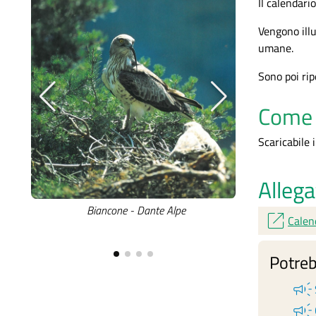
Il calendari
Vengono illus
umane.
Sono poi rip
Come 
Scaricabile
Allega
Biancone - Dante Alpe
Fiori de
open_in_new
Calen
Potreb
campaign
campaign