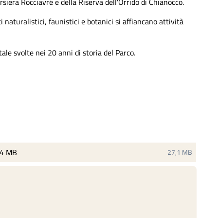
rsiera Rocciavré e della Riserva dell'Orrido di Chianocco.
i naturalistici, faunistici e botanici si affiancano attività
tale svolte nei 20 anni di storia del Parco.
Riserva naturale Juniperus oxycedrus di
.4 MB
27,1 MB
Foresto - Dante Alpe