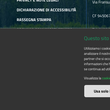
PRIVACY E NOTE LEGALI
Via Fransu
DICHIARAZIONE DI ACCESSIBILITÀ
CF 94506
RASSEGNA STAMPA
ARCHIVIO COMUNICATI STAMPA
Tel. 0122
Questo sito 
ARCHIVIO NEWSLETTER
E-mail
alp
Utilizziamo i cook
RSS
analizzare il nostr
partner che si occu
informazioni che ha
se continua ad util
The contents of this website
by
Ente di gestione
Visualizza la
cooki
Usa solo 