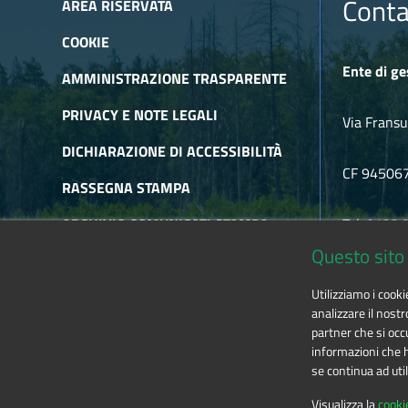
Conta
AREA RISERVATA
COOKIE
Ente di ge
AMMINISTRAZIONE TRASPARENTE
PRIVACY E NOTE LEGALI
Via Fransu
DICHIARAZIONE DI ACCESSIBILITÀ
CF 94506
RASSEGNA STAMPA
ARCHIVIO COMUNICATI STAMPA
Tel. 0122
Questo sito 
ARCHIVIO NEWSLETTER
E-mail
alp
Utilizziamo i cook
RSS
analizzare il nostr
partner che si occu
informazioni che ha
se continua ad util
The contents of this website
by
Ente di gestione
Visualizza la
cooki