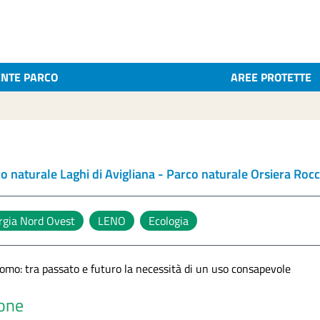
ENTE PARCO
AREE PROTETTE
o naturale Laghi di Avigliana -
Parco naturale Orsiera Rocc
rgia Nord Ovest
LENO
Ecologia
'uomo: tra passato e futuro la necessità di un uso consapevole
ione