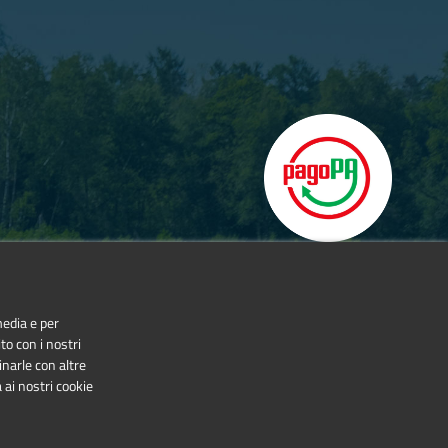
media e per
to con i nostri
inarle con altre
 ai nostri cookie
NonCommercial-NoDerivatives 4.0 International