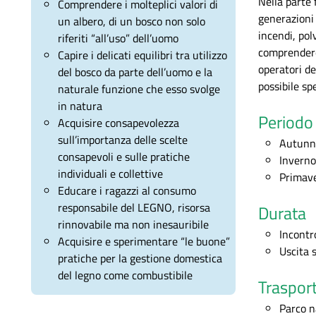
Nella parte 
Comprendere i molteplici valori di
generazioni 
un albero, di un bosco non solo
incendi, pol
riferiti “all’uso” dell’uomo
comprendere 
Capire i delicati equilibri tra utilizzo
operatori de
del bosco da parte dell’uomo e la
possibile s
naturale funzione che esso svolge
in natura
Periodo 
Acquisire consapevolezza
sull’importanza delle scelte
Autunn
consapevoli e sulle pratiche
Inverno
individuali e collettive
Primav
Educare i ragazzi al consumo
responsabile del LEGNO, risorsa
Durata
rinnovabile ma non inesauribile
Incontr
Acquisire e sperimentare “le buone”
Uscita s
pratiche per la gestione domestica
del legno come combustibile
Trasport
Parco n