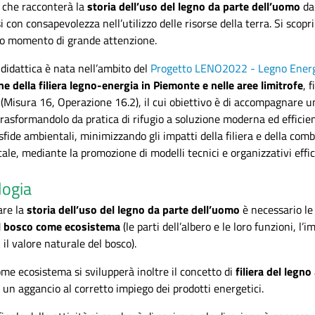
 che racconterà la
storia dell’uso del legno da parte dell’uomo
da
 con consapevolezza nell’utilizzo delle risorse della terra. Si scopr
o momento di grande attenzione.
didattica è nata nell’ambito del
Progetto LENO2022 - Legno Energ
one della filiera legno-energia in Piemonte e nelle aree limitrofe
, 
Misura 16, Operazione 16.2), il cui obiettivo è di accompagnare u
trasformandolo da pratica di rifugio a soluzione moderna ed efficie
 sfide ambientali, minimizzando gli impatti della filiera e della co
ale, mediante la promozione di modelli tecnici e organizzativi effica
rio: buone pratiche
Conoscere il legno
ogia
re la
storia dell’uso del legno da parte dell’uomo
è necessario l
l bosco come ecosistema
(le parti dell’albero e le loro funzioni, l
 il valore naturale del bosco).
me ecosistema si svilupperà inoltre il concetto di
filiera del legno
 un aggancio al corretto impiego dei prodotti energetici.