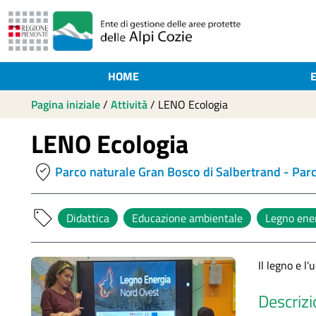
HOME
Pagina iniziale
/
Attività
/
LENO Ecologia
LENO Ecologia
where_to_vote
Parco naturale Gran Bosco di Salbertrand -
Parc
sell
Didattica
Educazione ambientale
Legno ene
Il legno e l
Descriz