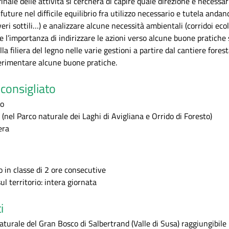
finale delle attività si cercherà di capire quale direzione è necess
future nel difficile equilibrio fra utilizzo necessario e tutela and
veri sottili…) e analizzare alcune necessità ambientali (corridoi ecol
l’importanza di indirizzare le azioni verso alcune buone pratiche sia
lla filiera del legno nelle varie gestioni a partire dal cantiere fore
perimentare alcune buone pratiche.
consigliato
o
 (nel Parco naturale dei Laghi di Avigliana e Orrido di Foresto)
era
o in classe di 2 ore consecutive
ul territorio: intera giornata
i
aturale del Gran Bosco di Salbertrand (Valle di Susa) raggiungibile