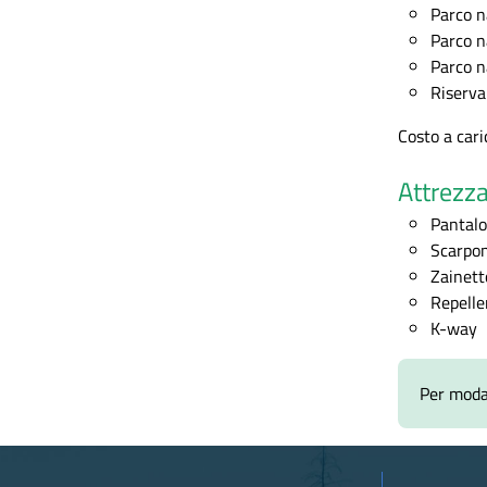
Parco n
Parco n
Parco n
Riserva
Costo a cari
Attrezza
Pantalo
Scarpon
Zainett
Repelle
K-way
Per modal