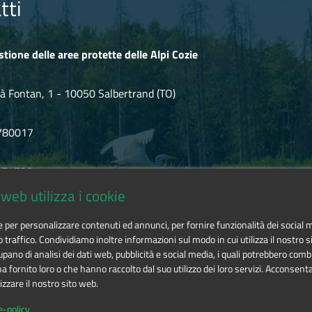
tti
stione delle aree protette delle Alpi Cozie
à Fontan, 1 - 10050 Salbertrand (TO)
780017
.854720
web utilizza i cookie
icozie@cert.ruparpiemonte.it
ie per personalizzare contenuti ed annunci, per fornire funzionalità dei social 
o traffico. Condividiamo inoltre informazioni sul modo in cui utilizza il nostro si
pano di analisi dei dati web, pubblicità e social media, i quali potrebbero comb
 fornito loro o che hanno raccolto dal suo utilizzo dei loro servizi. Acconsenta
izzare il nostro sito web.
 delle aree protette delle Alpi Cozie
is licensed under
Attribution-
e-policy