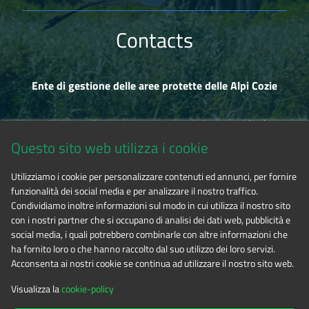
Contacts
Ente di gestione delle aree protette delle Alpi Cozie
Via Fransuà Fontan, 1 - 10050 Salbertrand (TO)
Questo sito web utilizza i cookie
CF 94506780017
Utilizziamo i cookie per personalizzare contenuti ed annunci, per fornire
funzionalità dei social media e per analizzare il nostro traffico.
Tel. 0122.854720
Condividiamo inoltre informazioni sul modo in cui utilizza il nostro sito
con i nostri partner che si occupano di analisi dei dati web, pubblicità e
social media, i quali potrebbero combinarle con altre informazioni che
E-mail
alpicozie@cert.ruparpiemonte.it
ha fornito loro o che hanno raccolto dal suo utilizzo dei loro servizi.
Acconsenta ai nostri cookie se continua ad utilizzare il nostro sito web.
Visualizza la
cookie-policy