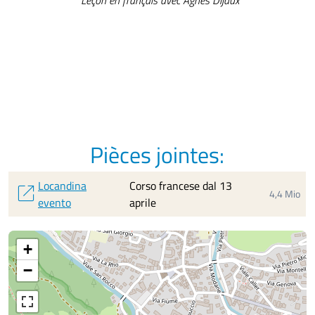
Pièces jointes:
Locandina
Corso francese dal 13
open_in_new
4,4 Mio
evento
aprile
+
−