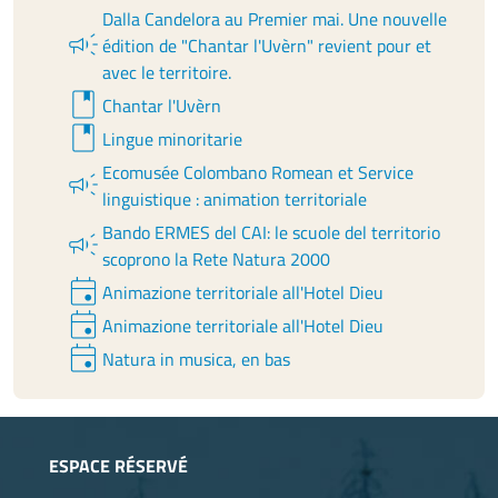
Dalla Candelora au Premier mai. Une nouvelle
campaign
édition de "Chantar l'Uvèrn" revient pour et
avec le territoire.
book
Chantar l'Uvèrn
book
Lingue minoritarie
Ecomusée Colombano Romean et Service
campaign
linguistique : animation territoriale
Bando ERMES del CAI: le scuole del territorio
campaign
scoprono la Rete Natura 2000
event
Animazione territoriale all'Hotel Dieu
event
Animazione territoriale all'Hotel Dieu
event
Natura in musica, en bas
ESPACE RÉSERVÉ