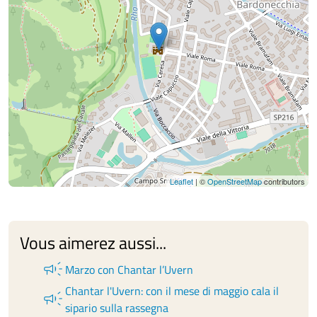
Leaflet
| ©
OpenStreetMap
contributors
Vous aimerez aussi...
campaign
Marzo con Chantar l’Uvern
Chantar l'Uvern: con il mese di maggio cala il
campaign
sipario sulla rassegna