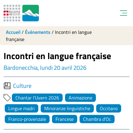
Open
Accueil
/
Événements
/
Incontri en langue
française
Incontri en langue française
Bardonecchia, lundi 20 avril 2026
Culture
Chantar l'Uvern 2026
Animazione
Lingue madri
Minoranze linguistiche
Occitano
Franco-provenzale
Francese
Chambra d'Oc