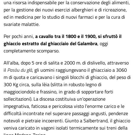
una risorsa indispensabile per la conservazione degli alimenti,
per la gestione dei nuovi esercizi alberghieri e di ricreazione,
ed in medicina per lo studio di nuovi farmaci e per la cura di
svariate malattie.
Per pochi anni,
a cavallo tra il 1800 e il 1900, si sfruttò il
ghiaccio estratto dal ghiacciaio del Galambra
, oggi
completamente scomparso.
All'alba, dopo 5 ore di salita e 2000 m. di dislivello, attraverso
il
Pasòu du glà
, gli uomini raggiungevano il ghiacciaio a 3060
m di quota e caricavano i singoli blocchi di ghiaccio, del peso di
300 Kg circa, sulla lèia (slitta in robusto legno di
maggiociondolo e frassino, in grado di sopportare forti
sollecitazioni). La discesa costituiva un'operazione
impegnativa, faticosa e pericolosa visto l'enorme carico e le
difficoltà incontrate nel superare passaggi angusti, pendenze
notevoli e pietraie incoerenti. Giunto a Salbertrand, il ghiaccio
veniva caricato in vagoni isolati termicamente sui treni della