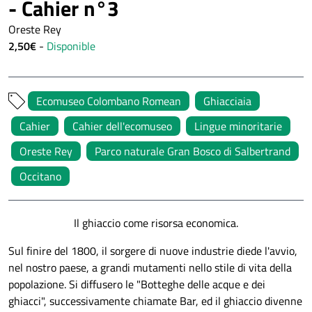
- Cahier n°3
Oreste Rey
2,50€
-
Disponible
Ecomuseo Colombano Romean
Ghiacciaia
Cahier
Cahier dell'ecomuseo
Lingue minoritarie
Oreste Rey
Parco naturale Gran Bosco di Salbertrand
Occitano
Il ghiaccio come risorsa economica.
Sul finire del 1800, il sorgere di nuove industrie diede l'avvio,
nel nostro paese, a grandi mutamenti nello stile di vita della
popolazione. Si diffusero le "Botteghe delle acque e dei
ghiacci", successivamente chiamate Bar, ed il ghiaccio divenne