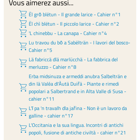
Vous aimerez aussi...
shopping_cart
Ël grō blëtun - Il grande larice - Cahier n°1
shopping_cart
Ël chì blëtun - Il piccolo larice - Cahier n°2
shopping_cart
'L chinebbu - La canapa - Cahier n°4
Lu travou du bō a Sabëlträn - I lavori del bosco-
shopping_cart
Cahier n°5
Lä fabriccä dlä marlücchä - La fabbrica del
shopping_cart
merluzzo - Cahier n°8
Erba midsinuza e armeddi anubra Salbelträn e
din lä Valéa dl'Àutä Duiřä - Piante e rimedi
shopping_cart
popolari a Salbertrand e in Alta Valle di Susa -
cahier n°11
L'ī pa 'n travalh dla jařina - Non è un lavoro da
shopping_cart
galline - cahier n°17
L'Occitania e la sua lingua. Incontri di antichi
shopping_cart
popoli, fusione di antiche civiltà - cahier n°21