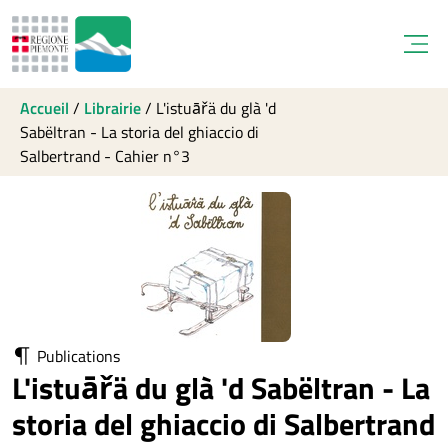
Open
Accueil
/
Librairie
/
L'istuāřä du glà 'd
Sabëltran - La storia del ghiaccio di
Salbertrand - Cahier n°3
Publications
L'istuāřä du glà 'd Sabëltran - La
storia del ghiaccio di Salbertrand