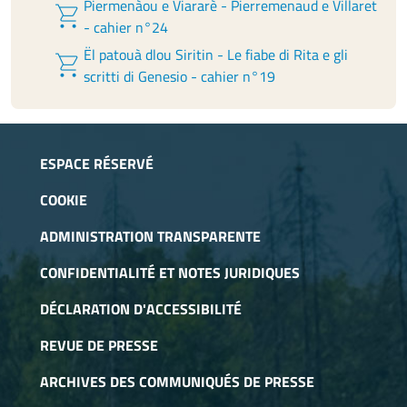
Piermenàou e Viararè - Pierremenaud e Villaret
shopping_cart
- cahier n°24
Ël patouà dlou Siritin - Le fiabe di Rita e gli
shopping_cart
scritti di Genesio - cahier n°19
ESPACE RÉSERVÉ
COOKIE
ADMINISTRATION TRANSPARENTE
CONFIDENTIALITÉ ET NOTES JURIDIQUES
DÉCLARATION D'ACCESSIBILITÉ
REVUE DE PRESSE
ARCHIVES DES COMMUNIQUÉS DE PRESSE