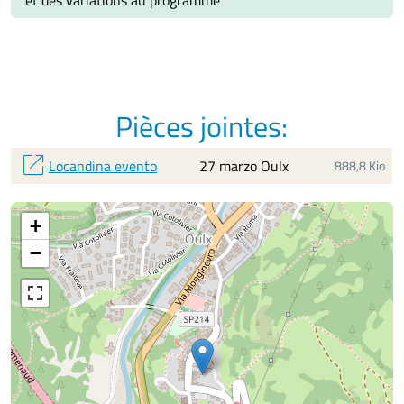
Pièces jointes:
open_in_new
Locandina evento
27 marzo Oulx
888,8 Kio
+
−