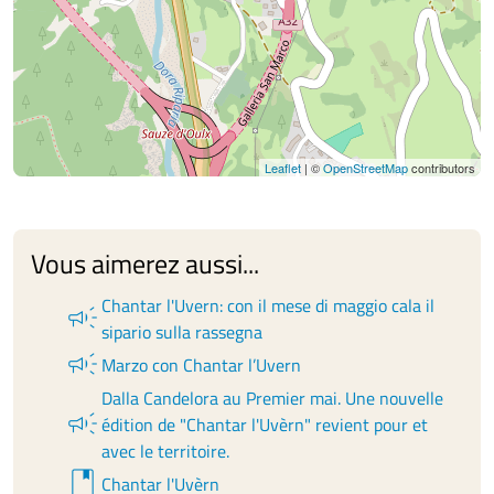
Leaflet
| ©
OpenStreetMap
contributors
Vous aimerez aussi...
Chantar l'Uvern: con il mese di maggio cala il
campaign
sipario sulla rassegna
campaign
Marzo con Chantar l’Uvern
Dalla Candelora au Premier mai. Une nouvelle
campaign
édition de "Chantar l'Uvèrn" revient pour et
avec le territoire.
book
Chantar l'Uvèrn