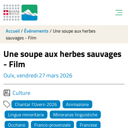
Open
Accueil
/
Événements
/
Une soupe aux herbes
sauvages - Film
Une soupe aux herbes sauvages
- Film
Oulx, vendredi 27 mars 2026
Culture
Chantar l'Uvern 2026
Animazione
Lingue minoritarie
Minoranze linguistiche
Occitano
Franco-provenzale
Francese