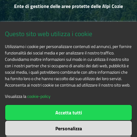
Ente di gestione delle aree protette delle Alpi Cozie
Via Fransuà Fontan, 1 - 10050 Salbertrand (TO)
Questo sito web utilizza i cookie
CF 94506780017
Utilizziamo i cookie per personalizzare contenuti ed annunci, per fornire
funzionalità dei social media e per analizzare il nostro traffico.
Tel. 0122.854720
Condividiamo inoltre informazioni sul modo in cui utilizza il nostro sito
con i nostri partner che si occupano di analisi dei dati web, pubblicità e
social media, i quali potrebbero combinarle con altre informazioni che
E-mail
alpicozie@cert.ruparpiemonte.it
ha fornito loro o che hanno raccolto dal suo utilizzo dei loro servizi.
Acconsenta ai nostri cookie se continua ad utilizzare il nostro sito web.
Visualizza la
cookie-policy
The contents of this website
by
Ente di gestione delle aree
Accetta tutti
protette delle Alpi Cozie
is licensed under
Attribution-NonCommercial-NoDerivatives 4.0 International
Personalizza