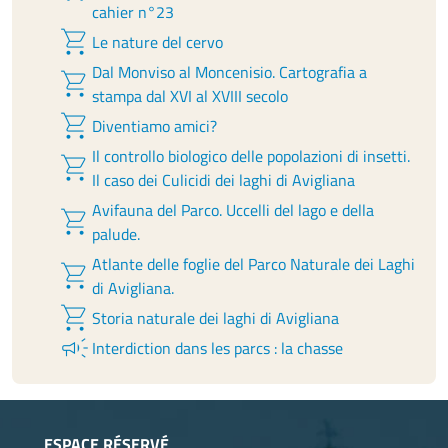
cahier n°23
shopping_cart
Le nature del cervo
Dal Monviso al Moncenisio. Cartografia a
shopping_cart
stampa dal XVI al XVIII secolo
shopping_cart
Diventiamo amici?
Il controllo biologico delle popolazioni di insetti.
shopping_cart
Il caso dei Culicidi dei laghi di Avigliana
Avifauna del Parco. Uccelli del lago e della
shopping_cart
palude.
Atlante delle foglie del Parco Naturale dei Laghi
shopping_cart
di Avigliana.
shopping_cart
Storia naturale dei laghi di Avigliana
campaign
Interdiction dans les parcs : la chasse
ESPACE RÉSERVÉ