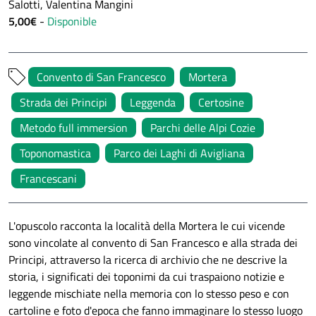
Salotti, Valentina Mangini
5,00€
-
Disponible
Convento di San Francesco
Mortera
Strada dei Principi
Leggenda
Certosine
Metodo full immersion
Parchi delle Alpi Cozie
Toponomastica
Parco dei Laghi di Avigliana
Francescani
L'opuscolo racconta la località della Mortera le cui vicende
sono vincolate al convento di San Francesco e alla strada dei
Principi, attraverso la ricerca di archivio che ne descrive la
storia, i significati dei toponimi da cui traspaiono notizie e
leggende mischiate nella memoria con lo stesso peso e con
cartoline e foto d'epoca che fanno immaginare lo stesso luogo