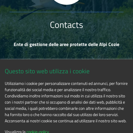
Contacts
Ente di gestione delle aree protette delle Alpi Cozie
Via Fransuà Fontan, 1 - 10050 Salbertrand (TO)
Questo sito web utilizza i cookie
CF 94506780017
Utilizziamo i cookie per personalizzare contenuti ed annunci, per fornire
funzionalità dei social media e per analizzare il nostro traffico.
Tel. 0122.854720
Condividiamo inoltre informazioni sul modo in cui utilizza il nostro sito
con i nostri partner che si occupano di analisi dei dati web, pubblicità e
social media, i quali potrebbero combinarle con altre informazioni che
E-mail
alpicozie@cert.ruparpiemonte.it
ha fornito loro o che hanno raccolto dal suo utilizzo dei loro servizi.
Acconsenta ai nostri cookie se continua ad utilizzare il nostro sito web.
Visualizza la
cookie-policy