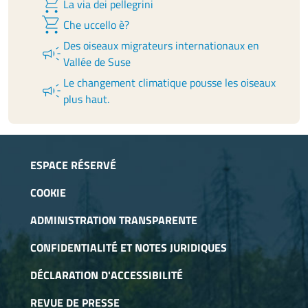
shopping_cart
La via dei pellegrini
shopping_cart
Che uccello è?
Des oiseaux migrateurs internationaux en
campaign
Vallée de Suse
Le changement climatique pousse les oiseaux
campaign
plus haut.
ESPACE RÉSERVÉ
COOKIE
ADMINISTRATION TRANSPARENTE
CONFIDENTIALITÉ ET NOTES JURIDIQUES
DÉCLARATION D'ACCESSIBILITÉ
REVUE DE PRESSE