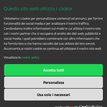
Via Fransuà Fontan, 1 - 10050 Salbertrand (TO)
Questo sito web utilizza i cookie
CF 94506780017
Utilizziamo i cookie per personalizzare contenuti ed annunci, per fornire
funzionalità dei social media e per analizzare il nostro traffico.
Tel. 0122.854720
Condividiamo inoltre informazioni sul modo in cui utilizza il nostro sito
con i nostri partner che si occupano di analisi dei dati web, pubblicità e
social media, i quali potrebbero combinarle con altre informazioni che
E-mail
alpicozie@cert.ruparpiemonte.it
ha fornito loro o che hanno raccolto dal suo utilizzo dei loro servizi.
Acconsenta ai nostri cookie se continua ad utilizzare il nostro sito web.
Visualizza la
cookie-policy
The contents of this website
by
Ente di gestione delle aree
Accetta tutti
protette delle Alpi Cozie
is licensed under
Attribution-NonCommercial-NoDerivatives 4.0 International
Personalizza
Usa solo i necessari