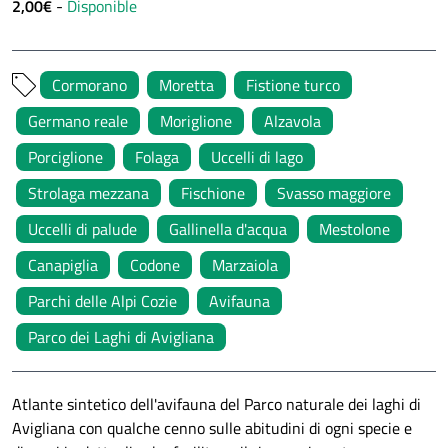
2,00€
-
Disponible
Cormorano
Moretta
Fistione turco
Germano reale
Moriglione
Alzavola
Porciglione
Folaga
Uccelli di lago
Strolaga mezzana
Fischione
Svasso maggiore
Uccelli di palude
Gallinella d'acqua
Mestolone
Canapiglia
Codone
Marzaiola
Parchi delle Alpi Cozie
Avifauna
Parco dei Laghi di Avigliana
Atlante sintetico dell'avifauna del Parco naturale dei laghi di
Avigliana con qualche cenno sulle abitudini di ogni specie e