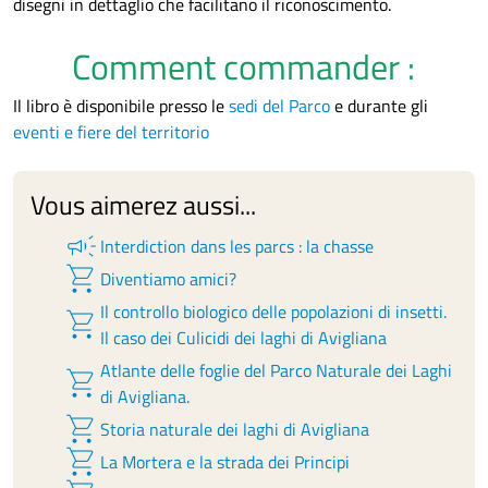
disegni in dettaglio che facilitano il riconoscimento.
Comment commander :
Il libro è disponibile presso le
sedi del Parco
e durante gli
eventi e fiere del territorio
Vous aimerez aussi...
campaign
Interdiction dans les parcs : la chasse
shopping_cart
Diventiamo amici?
Il controllo biologico delle popolazioni di insetti.
shopping_cart
Il caso dei Culicidi dei laghi di Avigliana
Atlante delle foglie del Parco Naturale dei Laghi
shopping_cart
di Avigliana.
shopping_cart
Storia naturale dei laghi di Avigliana
shopping_cart
La Mortera e la strada dei Principi