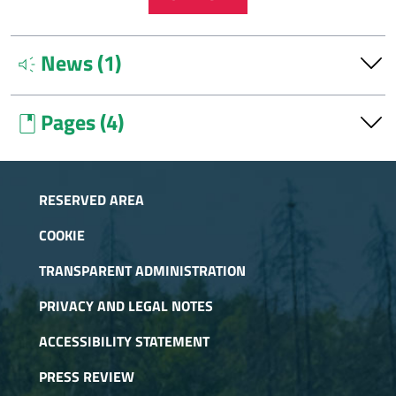
News (1)
brand_awareness
The impacts of vehicle traffic on the Assietta
Pages (4)
book
July 31, 2025
Even during the summer of 2025, monitoring activities are
Circulation with motorized vehicles in the Gran
underway to measure the impacts of tourist attendance on
Bosco di Salbertrand Nature Park
mountain flora and fauna. After an initial experimental
RESERVED AREA
phase conducted in 2024, the work continues within the
Circulation with motorized vehicles in the
COOKIE
Interreg BiodivTour Alps Project along Provincial Road 173
Avigliana Lakes Natural Park
of the Assietta, where intense human presence occurs in a
TRANSPARENT ADMINISTRATION
Circulation with motorized vehicles in the
fragile high-altitude environment during the summer.
Orsiera Rocciavré Natural Park
PRIVACY AND LEGAL NOTES
Circulation with motorized vehicles in the Val
ACCESSIBILITY STATEMENT
Troncea Natural Park
PRESS REVIEW