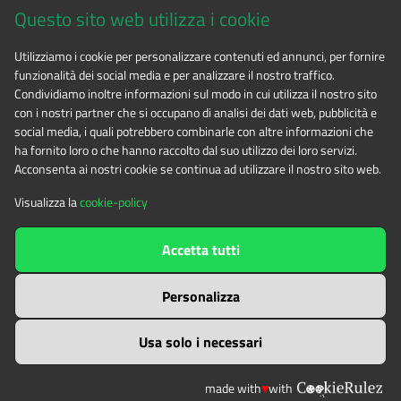
Questo sito web utilizza i cookie
CF 94506780017
Utilizziamo i cookie per personalizzare contenuti ed annunci, per fornire
funzionalità dei social media e per analizzare il nostro traffico.
Phone 0122.854720
Condividiamo inoltre informazioni sul modo in cui utilizza il nostro sito
con i nostri partner che si occupano di analisi dei dati web, pubblicità e
social media, i quali potrebbero combinarle con altre informazioni che
E-mail
alpicozie@cert.ruparpiemonte.it
ha fornito loro o che hanno raccolto dal suo utilizzo dei loro servizi.
Acconsenta ai nostri cookie se continua ad utilizzare il nostro sito web.
Visualizza la
cookie-policy
The contents of this website
by
Ente di gestione delle aree
Accetta tutti
protette delle Alpi Cozie
is licensed under
Attribution-NonCommercial-NoDerivatives 4.0 International
Personalizza
Usa solo i necessari
made with
♥
with