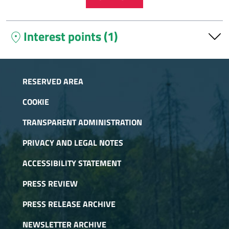
Interest points (1)
location_on
"Daniele Arlaud" refuge
In the heart of the Gran Bosco di Salbertrand Natural Park,
RESERVED AREA
facing a large panorama with the Gran Hoche, the
Vallonetto, and the Seguret. The refuge is a stop on the Via
COOKIE
Alpina, the GTA, and the Glorious Return of the
TRANSPARENT ADMINISTRATION
Waldensians.
PRIVACY AND LEGAL NOTES
ACCESSIBILITY STATEMENT
PRESS REVIEW
PRESS RELEASE ARCHIVE
NEWSLETTER ARCHIVE