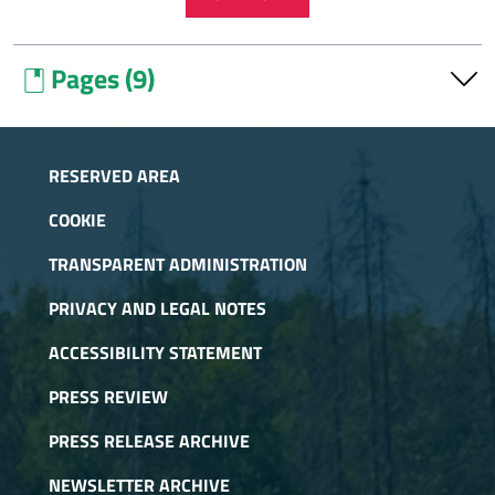
Pages (9)
book
Contrattazione collettiva
Contrattazione integrativa
RESERVED AREA
Dotazione organica
COOKIE
Incarichi ai dipendenti
TRANSPARENT ADMINISTRATION
Organization
PRIVACY AND LEGAL NOTES
Workforce
ACCESSIBILITY STATEMENT
Personale non a tempo indeterminato
PRESS REVIEW
Premi
PRESS RELEASE ARCHIVE
Tassi di assenza
NEWSLETTER ARCHIVE