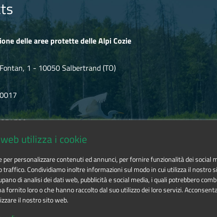
s broadcasted on Geo about the Orsiera Rocciavré Natural Park. T
ts
 multiple culinary and medicinal properties with its usual expertis
uthority that is responsible for safeguarding and enhancing the natu
ione delle aree protette delle Alpi Cozie
Fontan, 1 - 10050 Salbertrand (TO)
80017
.854720
web utilizza i cookie
ozie@cert.ruparpiemonte.it
ie per personalizzare contenuti ed annunci, per fornire funzionalità dei social 
o traffico. Condividiamo inoltre informazioni sul modo in cui utilizza il nostro si
pano di analisi dei dati web, pubblicità e social media, i quali potrebbero comb
 fornito loro o che hanno raccolto dal suo utilizzo dei loro servizi. Acconsenta
izzare il nostro sito web.
 delle aree protette delle Alpi Cozie
is licensed under
Attribution-