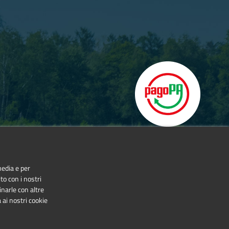
he popular RAI program dedicated to the environment and
e, spiced up with spectacular shots inside the Protected
ral heritage of its territories.
media e per
to con i nostri
inarle con altre
 ai nostri cookie
NonCommercial-NoDerivatives 4.0 International