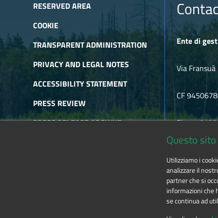
On Saturday, December 3, 2024, an interesting report wa
Contac
RESERVED AREA
its wonders narrated the story of a herb - thyme - and its
Areas of the Cozie Alps. A real source of pride for a Park A
COOKIE
Ente di gest
TRANSPARENT ADMINISTRATION
PRIVACY AND LEGAL NOTES
Via Fransuà 
ACCESSIBILITY STATEMENT
CF 945067
PRESS REVIEW
PRESS RELEASE ARCHIVE
Phone 0122
Questo sito 
NEWSLETTER ARCHIVE
E-mail
alpic
Utilizziamo i cook
RSS
analizzare il nostr
partner che si occu
informazioni che ha
se continua ad util
The contents of this website
by
Ente di gestione