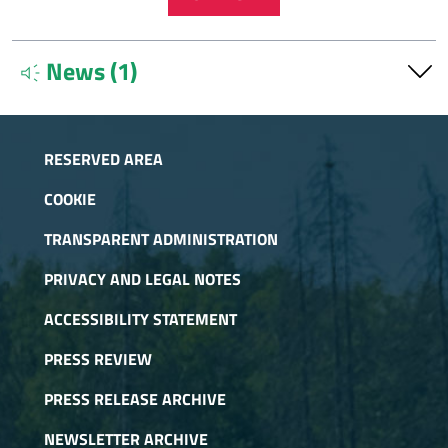
News (1)
brand_awareness
Il giardino botanico nascosto del rifugio Balma
Feb. 22, 2024
RESERVED AREA
Il quarto video della Val Sangone presenta il "giardino
botanico nascosto" del Rifugio Balma, tramite una guida del
COOKIE
Parco Orsiera Rocciavrè.
TRANSPARENT ADMINISTRATION
PRIVACY AND LEGAL NOTES
ACCESSIBILITY STATEMENT
PRESS REVIEW
PRESS RELEASE ARCHIVE
NEWSLETTER ARCHIVE