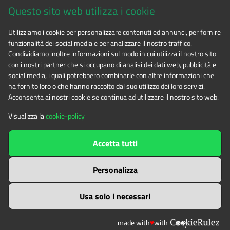
Questo sito web utilizza i cookie
CF 94506780017
Utilizziamo i cookie per personalizzare contenuti ed annunci, per fornire
funzionalità dei social media e per analizzare il nostro traffico.
Phone 0122.854720
Condividiamo inoltre informazioni sul modo in cui utilizza il nostro sito
con i nostri partner che si occupano di analisi dei dati web, pubblicità e
social media, i quali potrebbero combinarle con altre informazioni che
E-mail
alpicozie@cert.ruparpiemonte.it
ha fornito loro o che hanno raccolto dal suo utilizzo dei loro servizi.
Acconsenta ai nostri cookie se continua ad utilizzare il nostro sito web.
Visualizza la
cookie-policy
The contents of this website
by
Ente di gestione delle aree
Accetta tutti
protette delle Alpi Cozie
is licensed under
Attribution-NonCommercial-NoDerivatives 4.0 International
Personalizza
Usa solo i necessari
made with
♥
with