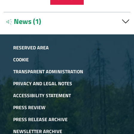
News (1)
brand_awareness
Progetto Aclimo: proseguono studi e interventi
Aug. 5, 2025
RESERVED AREA
Tutte le novità sulla newsletter n.2
COOKIE
TRANSPARENT ADMINISTRATION
PRIVACY AND LEGAL NOTES
ACCESSIBILITY STATEMENT
PRESS REVIEW
PRESS RELEASE ARCHIVE
NEWSLETTER ARCHIVE