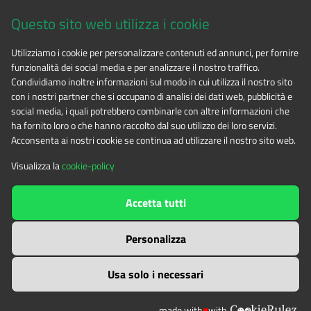
Via Fransuà Fontan, 1 - 10050 Salbertrand (TO)
Questo sito web utilizza i cookie
CF 94506780017
Utilizziamo i cookie per personalizzare contenuti ed annunci, per fornire
funzionalità dei social media e per analizzare il nostro traffico.
Phone 0122.854720
Condividiamo inoltre informazioni sul modo in cui utilizza il nostro sito
con i nostri partner che si occupano di analisi dei dati web, pubblicità e
social media, i quali potrebbero combinarle con altre informazioni che
E-mail
alpicozie@cert.ruparpiemonte.it
ha fornito loro o che hanno raccolto dal suo utilizzo dei loro servizi.
Acconsenta ai nostri cookie se continua ad utilizzare il nostro sito web.
Visualizza la
cookie-policy
The contents of this website
by
Ente di gestione delle aree
Accetta tutti
protette delle Alpi Cozie
is licensed under
Attribution-NonCommercial-NoDerivatives 4.0 International
Personalizza
Usa solo i necessari
made with
♥
with