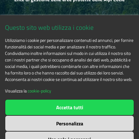
Via Fransuà Fontan, 1 - 10050 Salbertrand (TO)
Questo sito web utilizza i cookie
CF 94506780017
Utilizziamo i cookie per personalizzare contenuti ed annunci, per fornire
funzionalità dei social media e per analizzare il nostro traffico.
Tel. 0122.854720
Condividiamo inoltre informazioni sul modo in cui utilizza il nostro sito
con i nostri partner che si occupano di analisi dei dati web, pubblicità e
social media, i quali potrebbero combinarle con altre informazioni che
E-mail
alpicozie@cert.ruparpiemonte.it
ha fornito loro o che hanno raccolto dal suo utilizzo dei loro servizi.
Acconsenta ai nostri cookie se continua ad utilizzare il nostro sito web.
Visualizza la
cookie-policy
The contents of this website
by
Ente di gestione delle aree
Accetta tutti
protette delle Alpi Cozie
is licensed under
Attribution-NonCommercial-NoDerivatives 4.0 International
Personalizza