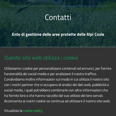
Contatti
Ente di gestione delle aree protette delle Alpi Cozie
Via Fransuà Fontan, 1 - 10050 Salbertrand (TO)
Questo sito web utilizza i cookie
CF 94506780017
Utilizziamo i cookie per personalizzare contenuti ed annunci, per fornire
funzionalità dei social media e per analizzare il nostro traffico.
Tel. 0122.854720
Condividiamo inoltre informazioni sul modo in cui utilizza il nostro sito
con i nostri partner che si occupano di analisi dei dati web, pubblicità e
social media, i quali potrebbero combinarle con altre informazioni che
E-mail
alpicozie@cert.ruparpiemonte.it
ha fornito loro o che hanno raccolto dal suo utilizzo dei loro servizi.
Acconsenta ai nostri cookie se continua ad utilizzare il nostro sito web.
Visualizza la
cookie-policy