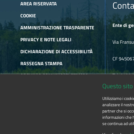
Venerdì 21 marzo a Giaveno, alle ore 21, in sala del consigl
Conta
AREA RISERVATA
I balerin del bal veij
08 Febbraio 2025
COOKIE
Sabato 8 febbraio a Mompantero, nel salone polivalente, 
Ente di ge
documentario di Andrea Fantino
AMMINISTRAZIONE TRASPARENTE
PRIVACY E NOTE LEGALI
Via Fransu
DICHIARAZIONE DI ACCESSIBILITÀ
CF 94506
RASSEGNA STAMPA
ARCHIVIO COMUNICATI STAMPA
Tel. 0122
Questo sito 
ARCHIVIO NEWSLETTER
E-mail
alp
Utilizziamo i cook
RSS
analizzare il nostr
partner che si occu
informazioni che ha
se continua ad util
The contents of this website
by
Ente di gestione