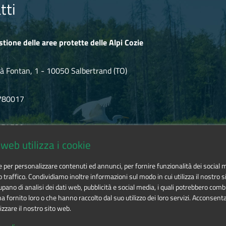
io, proiezione del film di Flavio Giacchero e Luca Percivalle C
hant 
tti
ore 17 uno
stage
dedicato alla danze di Sanfront in Valle Po, con La
stione delle aree protette delle Alpi Cozie
à Fontan, 1 - 10050 Salbertrand (TO)
780017
.854720
web utilizza i cookie
icozie@cert.ruparpiemonte.it
ie per personalizzare contenuti ed annunci, per fornire funzionalità dei social 
o traffico. Condividiamo inoltre informazioni sul modo in cui utilizza il nostro si
pano di analisi dei dati web, pubblicità e social media, i quali potrebbero comb
 fornito loro o che hanno raccolto dal suo utilizzo dei loro servizi. Acconsenta
izzare il nostro sito web.
 delle aree protette delle Alpi Cozie
is licensed under
Attribution-