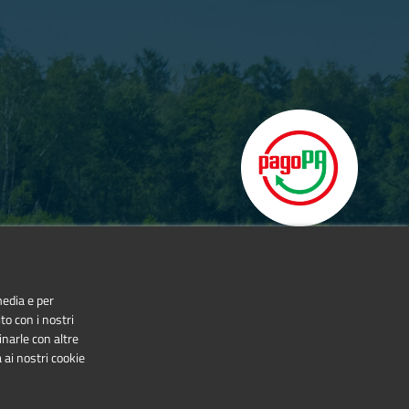
a Batànt
.
ura e Umberto Borsetti. A seguire la proiezione del
media e per
to con i nostri
inarle con altre
 ai nostri cookie
NonCommercial-NoDerivatives 4.0 International