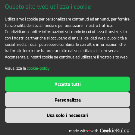
Questo sito web utilizza i cookie
CF 94506780017
Utilizziamo i cookie per personalizzare contenuti ed annunci, per fornire
funzionalità dei social media e per analizzare il nostro traffico.
Tel. 0122.854720
Condividiamo inoltre informazioni sul modo in cui utilizza il nostro sito
con i nostri partner che si occupano di analisi dei dati web, pubblicità e
social media, i quali potrebbero combinarle con altre informazioni che
E-mail
alpicozie@cert.ruparpiemonte.it
ha fornito loro o che hanno raccolto dal suo utilizzo dei loro servizi.
Acconsenta ai nostri cookie se continua ad utilizzare il nostro sito web.
Visualizza la
cookie-policy
The contents of this website
by
Ente di gestione delle aree
Accetta tutti
protette delle Alpi Cozie
is licensed under
Attribution-NonCommercial-NoDerivatives 4.0 International
Personalizza
Usa solo i necessari
made with
♥
with