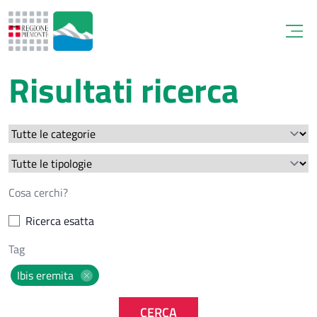
Open
Risultati ricerca
Ricerca esatta
Ibis eremita
CERCA