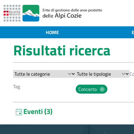
HOME
Risultati ricerca
Concerto
Eventi (3)
event
Ludovico Sanmartino e la sua Band
11 Gennaio 