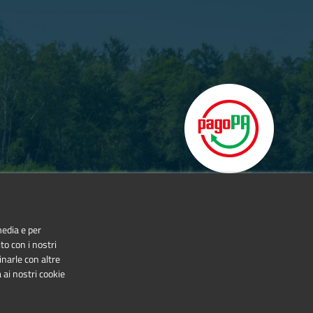
orie delle montagne della Val Germanasca.
no.
media e per
to con i nostri
inarle con altre
 ai nostri cookie
NonCommercial-NoDerivatives 4.0 International