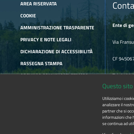
Sabato 11 gennaio 2025 ore 21 al Circolo del Cels, Exil
Conta
AREA RISERVATA
Concerto "L'amor che move il sole e l'altre stel
COOKIE
"L'AMOR CHE MOVE IL SOLE E L'ALTRE STELLE", Concerto ese
Ente di ge
Ingresso libero
AMMINISTRAZIONE TRASPARENTE
Concerto "Ritratti" a Villar Focchiardo
PRIVACY E NOTE LEGALI
28 Luglio
Via Fransu
RITRATTI - Personaggi famosi e di fantasia raccontati in m
DICHIARAZIONE DI ACCESSIBILITÀ
CF 94506
RASSEGNA STAMPA
ARCHIVIO COMUNICATI STAMPA
Tel. 0122
Questo sito 
ARCHIVIO NEWSLETTER
E-mail
alp
Utilizziamo i cook
RSS
analizzare il nostr
partner che si occu
informazioni che ha
se continua ad util
The contents of this website
by
Ente di gestione