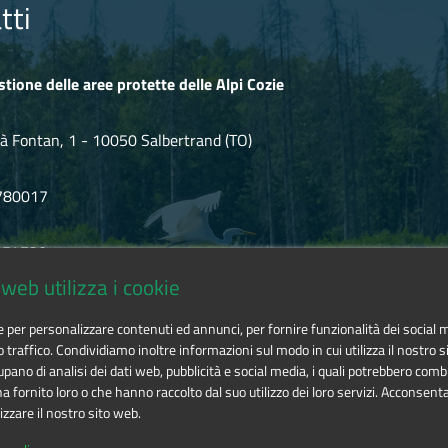
les, spettacolo musicale LUDOVICO SAN MARTINO E LA SUA BAND. St
tti
le" a Villar Focchiardo
01 Settembre 2024
guito dal coro polifonico DiVento Canto di Sant'Ambrogio di Tori
stione delle aree protette delle Alpi Cozie
 2024
à Fontan, 1 - 10050 Salbertrand (TO)
usica. Concerto eseguito da CorOulx di Oulx
780017
.854720
web utilizza i cookie
icozie@cert.ruparpiemonte.it
ie per personalizzare contenuti ed annunci, per fornire funzionalità dei social 
o traffico. Condividiamo inoltre informazioni sul modo in cui utilizza il nostro si
pano di analisi dei dati web, pubblicità e social media, i quali potrebbero comb
 fornito loro o che hanno raccolto dal suo utilizzo dei loro servizi. Acconsenta
izzare il nostro sito web.
 delle aree protette delle Alpi Cozie
is licensed under
Attribution-