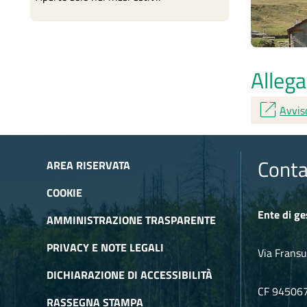
Allega
open_in_new
Avvis
Conta
AREA RISERVATA
COOKIE
Ente di ge
AMMINISTRAZIONE TRASPARENTE
PRIVACY E NOTE LEGALI
Via Fransu
DICHIARAZIONE DI ACCESSIBILITÀ
CF 94506
RASSEGNA STAMPA