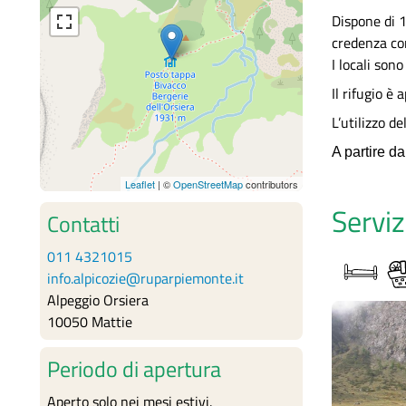
Dispone di 1
credenza con
I locali sono
Il rifugio è
L’utilizzo d
A partire da
Leaflet
| ©
OpenStreetMap
contributors
Serviz
Contatti
011 4321015
info.alpicozie@ruparpiemonte.it
Alpeggio Orsiera
10050 Mattie
Periodo di apertura
Aperto solo nei mesi estivi.