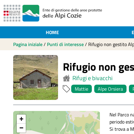
HOME
Pagina iniziale
/
Punti di interesse
/
Rifugio non gestito Al
Rifugio non ges
Rifugi e bivacchi
Mattie
Alpe Orsiera
Nel Parco na
+
periodo esti
−
Si trova a M