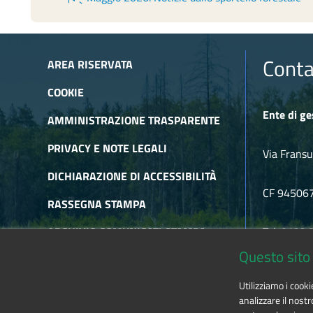
Conta
AREA RISERVATA
COOKIE
Ente di ge
AMMINISTRAZIONE TRASPARENTE
PRIVACY E NOTE LEGALI
Via Fransu
DICHIARAZIONE DI ACCESSIBILITÀ
CF 94506
RASSEGNA STAMPA
ARCHIVIO COMUNICATI STAMPA
Tel. 0122
Questo sito 
ARCHIVIO NEWSLETTER
E-mail
alp
Utilizziamo i cook
RSS
analizzare il nostr