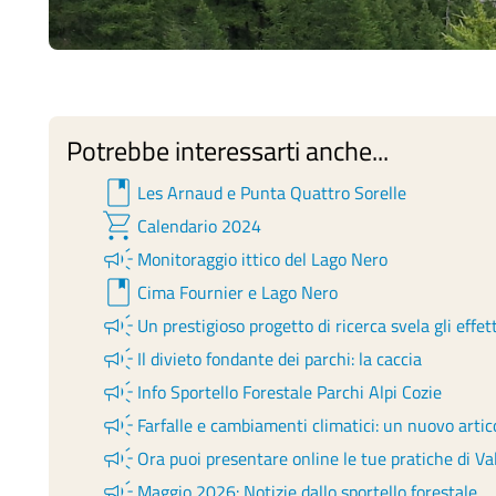
Potrebbe interessarti anche...
book
Les Arnaud e Punta Quattro Sorelle
shopping_cart
Calendario 2024
campaign
Monitoraggio ittico del Lago Nero
book
Cima Fournier e Lago Nero
campaign
Un prestigioso progetto di ricerca svela gli effet
campaign
Il divieto fondante dei parchi: la caccia
campaign
Info Sportello Forestale Parchi Alpi Cozie
campaign
Farfalle e cambiamenti climatici: un nuovo artico
campaign
Ora puoi presentare online le tue pratiche di Val
campaign
Maggio 2026: Notizie dallo sportello forestale