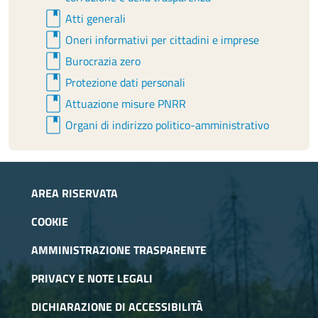
book
Atti generali
book
Oneri informativi per cittadini e imprese
book
Burocrazia zero
book
Protezione dati personali
book
Attuazione misure PNRR
book
Organi di indirizzo politico-amministrativo
AREA RISERVATA
COOKIE
AMMINISTRAZIONE TRASPARENTE
PRIVACY E NOTE LEGALI
DICHIARAZIONE DI ACCESSIBILITÀ