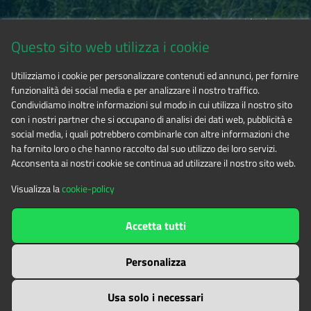
Via Fransuà Fontan, 1 - 10050 Salbertrand (TO)
Questo sito web utilizza i cookie
CF 94506780017
Utilizziamo i cookie per personalizzare contenuti ed annunci, per fornire
funzionalità dei social media e per analizzare il nostro traffico.
Tel. 0122.854720
Condividiamo inoltre informazioni sul modo in cui utilizza il nostro sito
con i nostri partner che si occupano di analisi dei dati web, pubblicità e
social media, i quali potrebbero combinarle con altre informazioni che
E-mail
alpicozie@cert.ruparpiemonte.it
ha fornito loro o che hanno raccolto dal suo utilizzo dei loro servizi.
Acconsenta ai nostri cookie se continua ad utilizzare il nostro sito web.
Visualizza la
cookie-policy
The contents of this website
by
Ente di gestione delle aree
Accetta tutti
protette delle Alpi Cozie
is licensed under
Attribution-NonCommercial-NoDerivatives 4.0 International
Personalizza
Usa solo i necessari