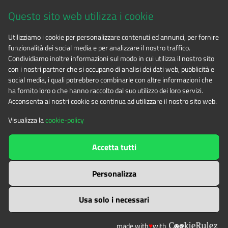
Questo sito web utilizza i cookie
CF 94506780017
Utilizziamo i cookie per personalizzare contenuti ed annunci, per fornire
funzionalità dei social media e per analizzare il nostro traffico.
Tel. 0122.854720
Condividiamo inoltre informazioni sul modo in cui utilizza il nostro sito
con i nostri partner che si occupano di analisi dei dati web, pubblicità e
social media, i quali potrebbero combinarle con altre informazioni che
E-mail
alpicozie@cert.ruparpiemonte.it
ha fornito loro o che hanno raccolto dal suo utilizzo dei loro servizi.
Acconsenta ai nostri cookie se continua ad utilizzare il nostro sito web.
Visualizza la
cookie-policy
The contents of this website
by
Ente di gestione delle aree
Accetta tutti
protette delle Alpi Cozie
is licensed under
Attribution-NonCommercial-NoDerivatives 4.0 International
Personalizza
Usa solo i necessari
made with
♥
with