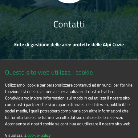
Contatti
Ente di gestione delle aree protette delle Alpi Cozie
Via Fransuà Fontan, 1 - 10050 Salbertrand (TO)
Questo sito web utilizza i cookie
CF 94506780017
Utilizziamo i cookie per personalizzare contenuti ed annunci, per fornire
funzionalità dei social media e per analizzare il nostro traffico.
Tel. 0122.854720
Condividiamo inoltre informazioni sul modo in cui utilizza il nostro sito
con i nostri partner che si occupano di analisi dei dati web, pubblicità e
social media, i quali potrebbero combinarle con altre informazioni che
E-mail
alpicozie@cert.ruparpiemonte.it
ha fornito loro o che hanno raccolto dal suo utilizzo dei loro servizi.
Acconsenta ai nostri cookie se continua ad utilizzare il nostro sito web.
Visualizza la
cookie-policy