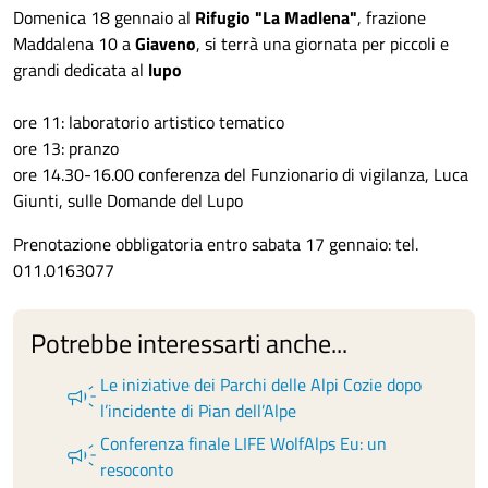
Domenica 18 gennaio al
Rifugio "La Madlena"
, frazione
Maddalena 10 a
Giaveno
, si terrà una giornata per piccoli e
grandi dedicata al
lupo
ore 11: laboratorio artistico tematico
ore 13: pranzo
ore 14.30-16.00 conferenza del Funzionario di vigilanza, Luca
Giunti, sulle Domande del Lupo
Prenotazione obbligatoria entro sabata 17 gennaio: tel.
011.0163077
Potrebbe interessarti anche...
Le iniziative dei Parchi delle Alpi Cozie dopo
campaign
l’incidente di Pian dell’Alpe
Conferenza finale LIFE WolfAlps Eu: un
campaign
resoconto