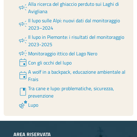
Alla ricerca del ghiaccio perduto sui Laghi di
campaign
Avigliana
Il lupo sulle Alpi: nuovi dati dal monitoraggio
campaign
2023–2024
Il lupo in Piemonte: i risultati del monitoraggio
campaign
2023-2025
campaign
Monitoraggio ittico del Lago Nero
event
Con gli occhi del lupo
A wolf in a backpack, educazione ambientale al
event
Frais
Tra cane e lupo: problematiche, sicurezza,
book
prevenzione
emoji_nature
Lupo
AREA RISERVATA