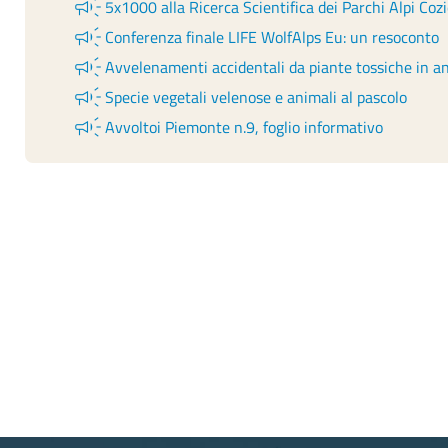
campaign
5x1000 alla Ricerca Scientifica dei Parchi Alpi Coz
campaign
Conferenza finale LIFE WolfAlps Eu: un resoconto
campaign
Avvelenamenti accidentali da piante tossiche in ani
campaign
Specie vegetali velenose e animali al pascolo
campaign
Avvoltoi Piemonte n.9, foglio informativo