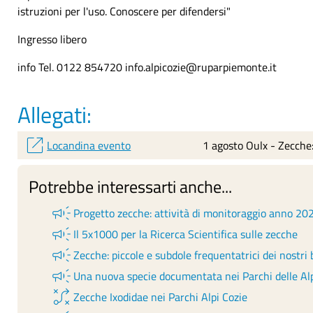
istruzioni per l'uso. Conoscere per difendersi"
Ingresso libero
info Tel. 0122 854720 info.alpicozie@ruparpiemonte.it
Allegati:
open_in_new
Locandina evento
1 agosto Oulx - Zecche: 
Potrebbe interessarti anche...
campaign
Progetto zecche: attività di monitoraggio anno 20
campaign
Il 5x1000 per la Ricerca Scientifica sulle zecche
campaign
Zecche: piccole e subdole frequentatrici dei nostri 
campaign
Una nuova specie documentata nei Parchi delle Al
tactic
Zecche Ixodidae nei Parchi Alpi Cozie