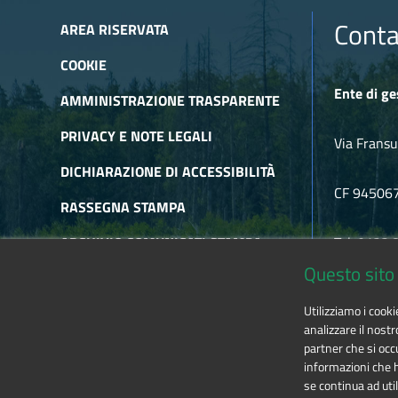
Conta
AREA RISERVATA
COOKIE
Ente di ge
AMMINISTRAZIONE TRASPARENTE
PRIVACY E NOTE LEGALI
Via Fransu
DICHIARAZIONE DI ACCESSIBILITÀ
CF 94506
RASSEGNA STAMPA
ARCHIVIO COMUNICATI STAMPA
Tel. 0122
Questo sito 
ARCHIVIO NEWSLETTER
E-mail
alp
Utilizziamo i cook
RSS
analizzare il nostr
partner che si occu
informazioni che ha
se continua ad util