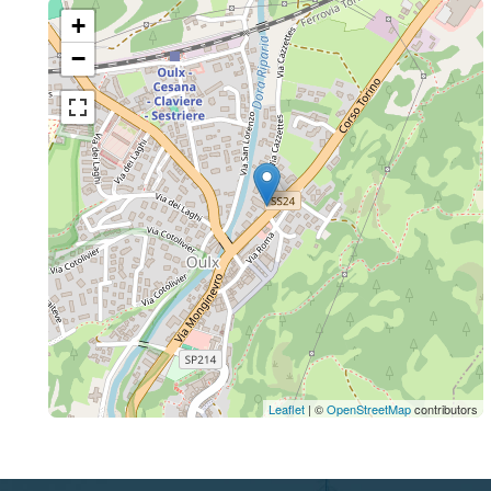
+
−
Leaflet
| ©
OpenStreetMap
contributors