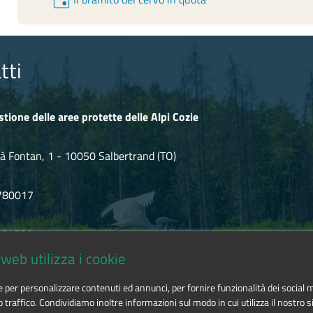
tti
stione delle aree protette delle Alpi Cozie
à Fontan, 1 - 10050 Salbertrand (TO)
780017
.854720
web utilizza i cookie
icozie@cert.ruparpiemonte.it
ie per personalizzare contenuti ed annunci, per fornire funzionalità dei social 
o traffico. Condividiamo inoltre informazioni sul modo in cui utilizza il nostro si