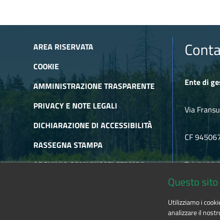
Conta
AREA RISERVATA
COOKIE
Ente di ge
AMMINISTRAZIONE TRASPARENTE
PRIVACY E NOTE LEGALI
Via Fransu
DICHIARAZIONE DI ACCESSIBILITÀ
CF 94506
RASSEGNA STAMPA
ARCHIVIO COMUNICATI STAMPA
Tel. 0122
Questo sito 
ARCHIVIO NEWSLETTER
E-mail
alp
Utilizziamo i cook
RSS
analizzare il nostr