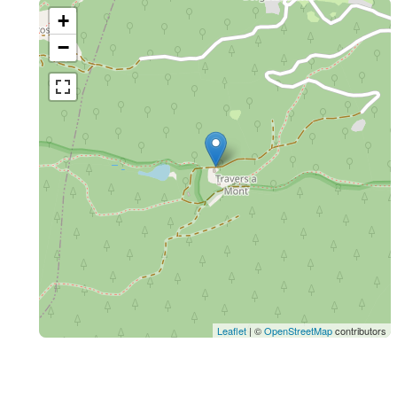
+
−
Leaflet
| ©
OpenStreetMap
contributors