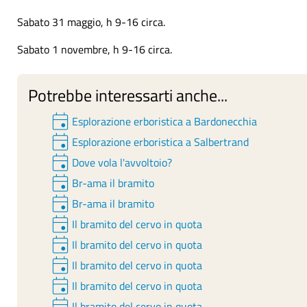
Sabato 31 maggio, h 9-16 circa.
Sabato 1 novembre, h 9-16 circa.
Potrebbe interessarti anche...
event
Esplorazione erboristica a Bardonecchia
event
Esplorazione erboristica a Salbertrand
event
Dove vola l'avvoltoio?
event
Br-ama il bramito
event
Br-ama il bramito
event
Il bramito del cervo in quota
event
Il bramito del cervo in quota
event
Il bramito del cervo in quota
event
Il bramito del cervo in quota
event
Il bramito del cervo in quota