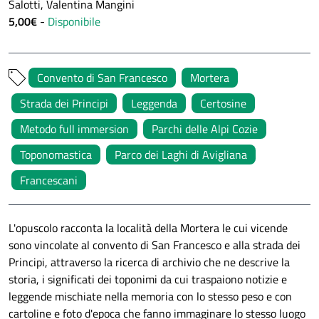
Salotti, Valentina Mangini
5,00€
-
Disponibile
Convento di San Francesco
Mortera
Strada dei Principi
Leggenda
Certosine
Metodo full immersion
Parchi delle Alpi Cozie
Toponomastica
Parco dei Laghi di Avigliana
Francescani
L'opuscolo racconta la località della Mortera le cui vicende
sono vincolate al convento di San Francesco e alla strada dei
Principi, attraverso la ricerca di archivio che ne descrive la
storia, i significati dei toponimi da cui traspaiono notizie e
leggende mischiate nella memoria con lo stesso peso e con
cartoline e foto d'epoca che fanno immaginare lo stesso luogo