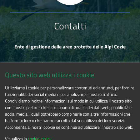
Contatti
Ente di gestione delle aree protette delle Alpi Cozie
Via Fransuà Fontan, 1 - 10050 Salbertrand (TO)
Questo sito web utilizza i cookie
CF 94506780017
Utilizziamo i cookie per personalizzare contenuti ed annunci, per fornire
funzionalità dei social media e per analizzare il nostro traffico.
Tel. 0122.854720
Condividiamo inoltre informazioni sul modo in cui utilizza il nostro sito
con i nostri partner che si occupano di analisi dei dati web, pubblicità e
social media, i quali potrebbero combinarle con altre informazioni che
E-mail
alpicozie@cert.ruparpiemonte.it
ha fornito loro o che hanno raccolto dal suo utilizzo dei loro servizi.
Acconsenta ai nostri cookie se continua ad utilizzare il nostro sito web.
Visualizza la
cookie-policy