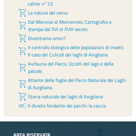
cahier n°23
shopping_cart
Le nature del cervo
Dal Monviso al Moncenisio. Cartografia a
shopping_cart
stampa dal XVI al XVIII secolo
shopping_cart
Diventiamo amici?
Il controllo biologico delle popolazioni di insetti.
shopping_cart
Il caso dei Culicidi dei laghi di Avigliana
Avifauna del Parco. Uccelli del lago e della
shopping_cart
palude.
Atlante delle foglie del Parco Naturale dei Laghi
shopping_cart
di Avigliana.
shopping_cart
Storia naturale dei laghi di Avigliana
campaign
Il divieto fondante dei parchi: la caccia
AREA RISERVATA