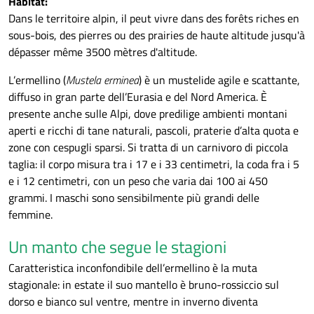
Habitat:
Dans le territoire alpin, il peut vivre dans des forêts riches en
sous-bois, des pierres ou des prairies de haute altitude jusqu'à
dépasser même 3500 mètres d'altitude.
L’ermellino (
Mustela erminea
) è un mustelide agile e scattante,
diffuso in gran parte dell’Eurasia e del Nord America. È
presente anche sulle Alpi, dove predilige ambienti montani
aperti e ricchi di tane naturali, pascoli, praterie d’alta quota e
zone con cespugli sparsi. Si tratta di un carnivoro di piccola
taglia: il corpo misura tra i 17 e i 33 centimetri, la coda fra i 5
e i 12 centimetri, con un peso che varia dai 100 ai 450
grammi. I maschi sono sensibilmente più grandi delle
femmine.
Un manto che segue le stagioni
Caratteristica inconfondibile dell’ermellino è la muta
stagionale: in estate il suo mantello è bruno-rossiccio sul
dorso e bianco sul ventre, mentre in inverno diventa