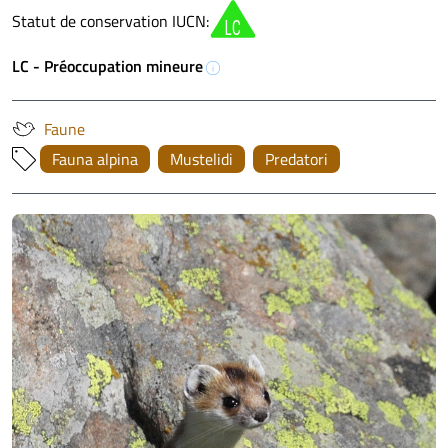
Statut de conservation IUCN:
LC - Préoccupation mineure
info
Faune
Fauna alpina
Mustelidi
Predatori