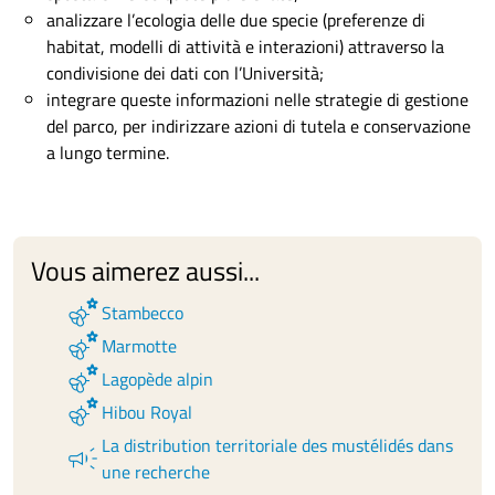
analizzare l’ecologia delle due specie (preferenze di
habitat, modelli di attività e interazioni) attraverso la
condivisione dei dati con l’Università;
integrare queste informazioni nelle strategie di gestione
del parco, per indirizzare azioni di tutela e conservazione
a lungo termine.
Vous aimerez aussi...
emoji_nature
Stambecco
emoji_nature
Marmotte
emoji_nature
Lagopède alpin
emoji_nature
Hibou Royal
La distribution territoriale des mustélidés dans
campaign
une recherche