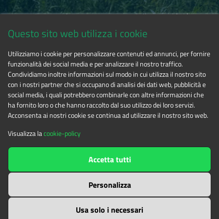
Via Fransuà Fontan, 1 - 10050 Salbertrand (TO)
Questo sito web utilizza i cookie
CF 94506780017
Utilizziamo i cookie per personalizzare contenuti ed annunci, per fornire
funzionalità dei social media e per analizzare il nostro traffico.
Tel. 0122.854720
Condividiamo inoltre informazioni sul modo in cui utilizza il nostro sito
con i nostri partner che si occupano di analisi dei dati web, pubblicità e
social media, i quali potrebbero combinarle con altre informazioni che
E-mail
alpicozie@cert.ruparpiemonte.it
ha fornito loro o che hanno raccolto dal suo utilizzo dei loro servizi.
Acconsenta ai nostri cookie se continua ad utilizzare il nostro sito web.
Visualizza la
cookie-policy
The contents of this website
by
Ente di gestione delle aree
Accetta tutti
protette delle Alpi Cozie
is licensed under
Attribution-NonCommercial-NoDerivatives 4.0 International
Personalizza
Usa solo i necessari