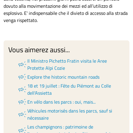
dovuto alla movimentazione dei mezzi ed all’utilizzo di
esplosivo. E' indispensabile che il divieto di accesso alla strada
venga rispettato.
Vous aimerez aussi...
Il Ministro Pichetto Fratin visita le Aree
campaign
Protette Alpi Cozie
campaign
Explore the historic mountain roads
18 et 19 juillet : Fête du Piémont au Colle
campaign
dell'Assietta
campaign
En vélo dans les parcs : oui, mais...
Véhicules motorisés dans les parcs, sauf si
campaign
nécessaire
Les champignons : patrimoine de
campaign