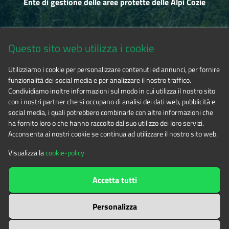
Ente di gestione delle aree protette delle Alpi Cozie
Via Fransuà Fontan, 1 - 10050 Salbertrand (TO)
Questo sito web utilizza i cookie
CF 94506780017
Utilizziamo i cookie per personalizzare contenuti ed annunci, per fornire
funzionalità dei social media e per analizzare il nostro traffico.
Tel. 0122.854720
Condividiamo inoltre informazioni sul modo in cui utilizza il nostro sito
con i nostri partner che si occupano di analisi dei dati web, pubblicità e
social media, i quali potrebbero combinarle con altre informazioni che
E-mail
alpicozie@cert.ruparpiemonte.it
ha fornito loro o che hanno raccolto dal suo utilizzo dei loro servizi.
Acconsenta ai nostri cookie se continua ad utilizzare il nostro sito web.
Visualizza la
cookie-policy
The contents of this website
by
Ente di gestione delle aree
Accetta tutti
protette delle Alpi Cozie
is licensed under
Attribution-NonCommercial-NoDerivatives 4.0 International
Personalizza