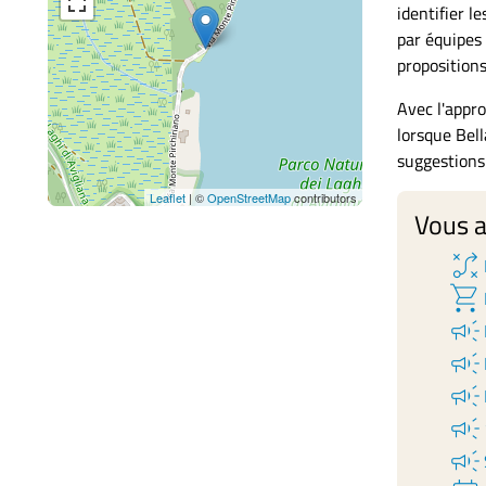
identifier l
par équipes 
propositions
Avec l'appr
lorsque Bel
suggestions
Leaflet
| ©
OpenStreetMap
contributors
Vous a
tactic
shopping_cart
campaign
campaign
campaign
campaign
campaign