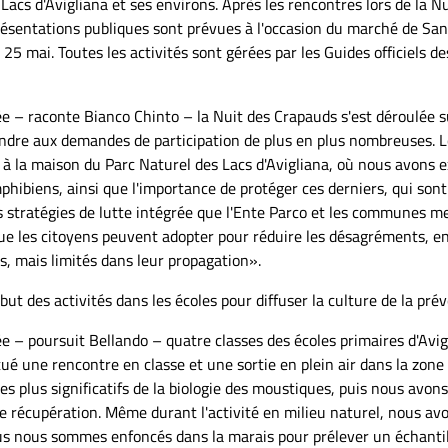
Lacs d'Avigliana et ses environs. Après les rencontres lors de la Nu
ésentations publiques sont prévues à l'occasion du marché de Sant’
25 mai. Toutes les activités sont gérées par les Guides officiels d
e – raconte Bianco Chinto – la Nuit des Crapauds s'est déroulée su
ondre aux demandes de participation de plus en plus nombreuses. L
 à la maison du Parc Naturel des Lacs d'Avigliana, où nous avons ex
phibiens, ainsi que l'importance de protéger ces derniers, qui son
s stratégies de lutte intégrée que l'Ente Parco et les communes me
ue les citoyens peuvent adopter pour réduire les désagréments, e
 classe pendant le projet
s, mais limités dans leur propagation».
 - Elena Bianco Chinto
ébut des activités dans les écoles pour diffuser la culture de la pr
 – poursuit Bellando – quatre classes des écoles primaires d'Avigl
ué une rencontre en classe et une sortie en plein air dans la zone
les plus significatifs de la biologie des moustiques, puis nous avons
 récupération. Même durant l'activité en milieu naturel, nous avon
us nous sommes enfoncés dans la marais pour prélever un échantil