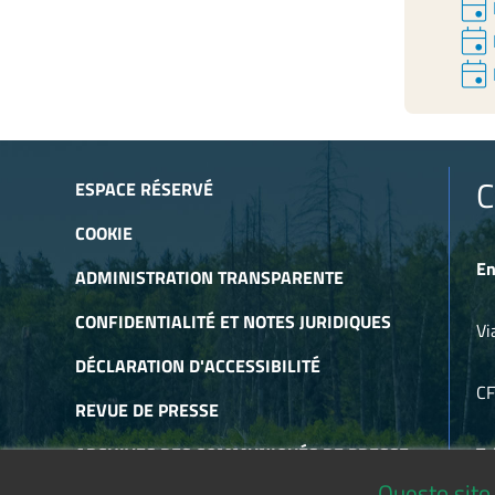
event
event
event
C
ESPACE RÉSERVÉ
COOKIE
En
ADMINISTRATION TRANSPARENTE
CONFIDENTIALITÉ ET NOTES JURIDIQUES
Vi
DÉCLARATION D'ACCESSIBILITÉ
C
REVUE DE PRESSE
ARCHIVES DES COMMUNIQUÉS DE PRESSE
Te
Questo sito 