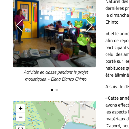
Naturel des 
dernières pr
le dimanche 
Chinto.
«Cette anné
afin de rép
participants
celui des am
porté sur le
habitudes q
Activités en classe pendant le projet
Activités en
être éliminé
moustiques. - Elena Bianco Chinto
moustiques.
A suivi le d
«Cette année
avons effect
+
les aspects 
−
matériaux de
D'abord, no