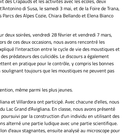
it des Crapauds et les activités avec les écoles, deux
Antonino di Susa, le samedi 3 mai, et de la Foire de Trana,
es Parcs des Alpes Cozie, Chiara Bellando et Elena Bianco
r deux soirées, vendredi 28 février et vendredi 7 mars,
ors de ces deux occasions, nous avons rencontré les
pliqué l'interaction entre le cycle de vie des moustiques et
t des prédateurs des culicidés. Le discours a également
ttent en pratique pour le contrôle, y compris les bonnes
n soulignant toujours que les moustiques ne peuvent pas
évention, même parmi les plus jeunes.
iana et Villardora ont participé. Avec chacune d'elles, nous
 du Lac Grand d'Avigliana. En classe, nous avons présenté
 poursuivi par la construction d'un individu en utilisant des
s alterné une partie ludique avec une partie scientifique.
lon d'eaux stagnantes, ensuite analysé au microscope pour