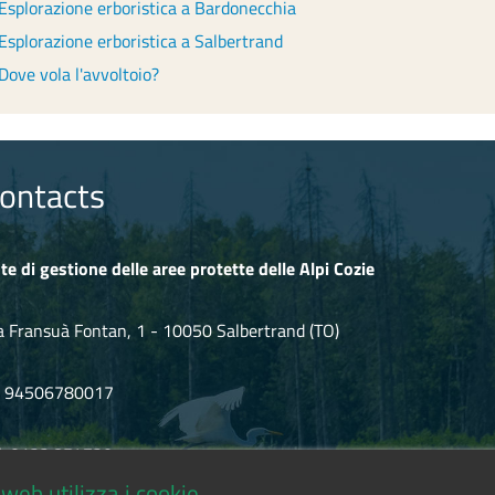
Esplorazione erboristica a Bardonecchia
Esplorazione erboristica a Salbertrand
Dove vola l'avvoltoio?
ontacts
te di gestione delle aree protette delle Alpi Cozie
a Fransuà Fontan, 1 - 10050 Salbertrand (TO)
F 94506780017
l. 0122.854720
web utilizza i cookie