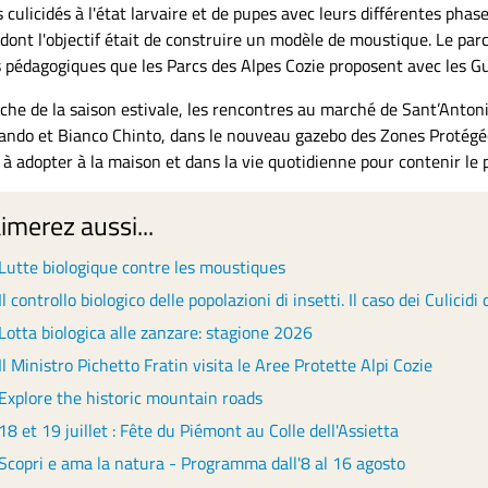
es culicidés à l'état larvaire et de pupes avec leurs différentes pha
dont l'objectif était de construire un modèle de moustique. Le parc
 pédagogiques que les Parcs des Alpes Cozie proposent avec les Gui
oche de la saison estivale, les rencontres au marché de Sant’Anton
lando et Bianco Chinto, dans le nouveau gazebo des Zones Protégées
 à adopter à la maison et dans la vie quotidienne pour contenir le
imerez aussi...
Lutte biologique contre les moustiques
Il controllo biologico delle popolazioni di insetti. Il caso dei Culicidi
Lotta biologica alle zanzare: stagione 2026
Il Ministro Pichetto Fratin visita le Aree Protette Alpi Cozie
Explore the historic mountain roads
18 et 19 juillet : Fête du Piémont au Colle dell'Assietta
Scopri e ama la natura - Programma dall'8 al 16 agosto