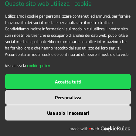
Questo sito web utilizza i cookie
CF 94506780017
Utilizziamo i cookie per personalizzare contenuti ed annunci, per fornire
funzionalità dei social media e per analizzare il nostro traffico.
Tel. 0122.854720
Condividiamo inoltre informazioni sul modo in cui utilizza il nostro sito
con i nostri partner che si occupano di analisi dei dati web, pubblicità e
social media, i quali potrebbero combinarle con altre informazioni che
E-mail
alpicozie@cert.ruparpiemonte.it
ha fornito loro o che hanno raccolto dal suo utilizzo dei loro servizi.
Acconsenta ai nostri cookie se continua ad utilizzare il nostro sito web.
Visualizza la
cookie-policy
The contents of this website
by
Ente di gestione delle aree
Accetta tutti
protette delle Alpi Cozie
is licensed under
Attribution-NonCommercial-NoDerivatives 4.0 International
Personalizza
Usa solo i necessari
made with
♥
with