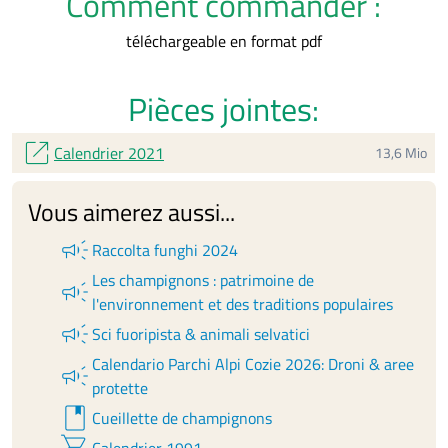
Comment commander :
téléchargeable en format pdf
Pièces jointes:
open_in_new
Calendrier 2021
13,6 Mio
Vous aimerez aussi...
campaign
Raccolta funghi 2024
Les champignons : patrimoine de
campaign
l'environnement et des traditions populaires
campaign
Sci fuoripista & animali selvatici
Calendario Parchi Alpi Cozie 2026: Droni & aree
campaign
protette
book
Cueillette de champignons
shopping_cart