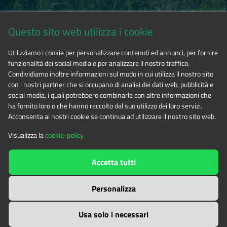
Via Fransuà Fontan, 1 - 10050 Salbertrand (TO)
Questo sito web utilizza i cookie
CF 94506780017
Utilizziamo i cookie per personalizzare contenuti ed annunci, per fornire
funzionalità dei social media e per analizzare il nostro traffico.
Tel. 0122.854720
Condividiamo inoltre informazioni sul modo in cui utilizza il nostro sito
con i nostri partner che si occupano di analisi dei dati web, pubblicità e
social media, i quali potrebbero combinarle con altre informazioni che
E-mail
alpicozie@cert.ruparpiemonte.it
ha fornito loro o che hanno raccolto dal suo utilizzo dei loro servizi.
Acconsenta ai nostri cookie se continua ad utilizzare il nostro sito web.
Visualizza la
cookie-policy
The contents of this website
by
Ente di gestione delle aree
Accetta tutti
protette delle Alpi Cozie
is licensed under
Attribution-NonCommercial-NoDerivatives 4.0 International
Personalizza
Usa solo i necessari