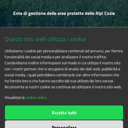
Réserve de Chianocco est consacré aux bois des deux
espaces protégés.
Ente di gestione delle aree protette delle Alpi Cozie
Calendrier 1997
Via Fransuà Fontan, 1 - 10050 Salbertrand (TO)
Le calendrier 1997 est dédié aux oiseaux du parc naturel
d'Orsiera Rocciavré et de la Réserve de chênes verts de
Questo sito web utilizza i cookie
Chianocco.
CF 94506780017
Utilizziamo i cookie per personalizzare contenuti ed annunci, per fornire
Calendrier 1998
funzionalità dei social media e per analizzare il nostro traffico.
Tel. 0122.854720
Le calendrier 1998 du Parc naturel Orsiera Rocciavré et de
Condividiamo inoltre informazioni sul modo in cui utilizza il nostro sito
con i nostri partner che si occupano di analisi dei dati web, pubblicità e
la Réserve du Leccio di Chianocco est dédié aux ongulés.
social media, i quali potrebbero combinarle con altre informazioni che
E-mail
alpicozie@cert.ruparpiemonte.it
Calendrier 1999
ha fornito loro o che hanno raccolto dal suo utilizzo dei loro servizi.
Acconsenta ai nostri cookie se continua ad utilizzare il nostro sito web.
Le calendrier 1998 présente certains métiers, avec leurs
outils respectifs, qui sont exercés à l'intérieur du Parc
Visualizza la
cookie-policy
naturel Orsiera Rocciavré.
The contents of this website
by
Ente di gestione delle aree
Accetta tutti
Calendrier 2000
protette delle Alpi Cozie
is licensed under
Attribution-NonCommercial-NoDerivatives 4.0 International
Le calendrier 2000 est dédié aux vingt ans de la création du
Personalizza