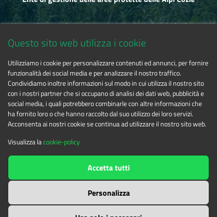
Via Fransuà Fontan, 1 - 10050 Salbertrand (TO)
Questo sito web utilizza i cookie
CF 94506780017
Utilizziamo i cookie per personalizzare contenuti ed annunci, per fornire
funzionalità dei social media e per analizzare il nostro traffico.
Tel. 0122.854720
Condividiamo inoltre informazioni sul modo in cui utilizza il nostro sito
con i nostri partner che si occupano di analisi dei dati web, pubblicità e
social media, i quali potrebbero combinarle con altre informazioni che
E-mail
alpicozie@cert.ruparpiemonte.it
ha fornito loro o che hanno raccolto dal suo utilizzo dei loro servizi.
Acconsenta ai nostri cookie se continua ad utilizzare il nostro sito web.
Visualizza la
cookie-policy
The contents of this website
by
Ente di gestione delle aree
Accetta tutti
protette delle Alpi Cozie
is licensed under
Attribution-NonCommercial-NoDerivatives 4.0 International
Personalizza