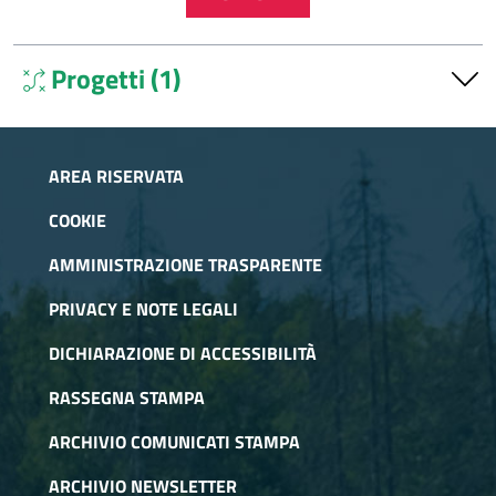
Progetti (1)
tactic
Pitem Biodiv'Alp
Il PITEM Biodiv’ALP è un piano integrato tematico a favore
AREA RISERVATA
della Biodiversità sulle Alpi dedicato alla protezione e
conservazione, alla gestione e alla valorizzazione della
COOKIE
biodiversità e degli ecosistemi alpini.
AMMINISTRAZIONE TRASPARENTE
PRIVACY E NOTE LEGALI
DICHIARAZIONE DI ACCESSIBILITÀ
RASSEGNA STAMPA
ARCHIVIO COMUNICATI STAMPA
ARCHIVIO NEWSLETTER