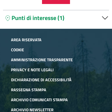
Punti di interesse (1)
location_on
Rifugio Mulino di Laval
Antico mulino ristrutturato a rifugio e situato a 1650 m.
AREA RISERVATA
sulla sponda sinistra orografica del fiume Chisone,
all'ingresso del Parco Naturale Val Troncea.
COOKIE
AMMINISTRAZIONE TRASPARENTE
PRIVACY E NOTE LEGALI
DICHIARAZIONE DI ACCESSIBILITÀ
RASSEGNA STAMPA
ARCHIVIO COMUNICATI STAMPA
ARCHIVIO NEWSLETTER