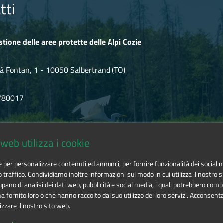
tti
stione delle aree protette delle Alpi Cozie
à Fontan, 1 - 10050 Salbertrand (TO)
780017
.854720
web utilizza i cookie
icozie@cert.ruparpiemonte.it
ie per personalizzare contenuti ed annunci, per fornire funzionalità dei social 
o traffico. Condividiamo inoltre informazioni sul modo in cui utilizza il nostro si
pano di analisi dei dati web, pubblicità e social media, i quali potrebbero comb
 fornito loro o che hanno raccolto dal suo utilizzo dei loro servizi. Acconsenta
izzare il nostro sito web.
 delle aree protette delle Alpi Cozie
is licensed under
Attribution-