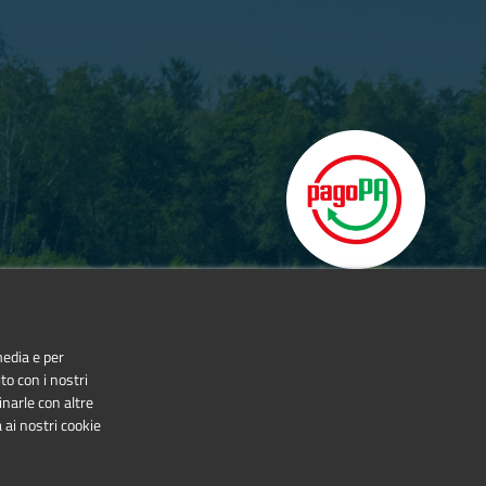
media e per
to con i nostri
inarle con altre
 ai nostri cookie
NonCommercial-NoDerivatives 4.0 International