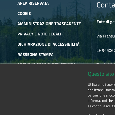
Conta
AREA RISERVATA
COOKIE
Ente di ge
AMMINISTRAZIONE TRASPARENTE
PRIVACY E NOTE LEGALI
Via Fransu
DICHIARAZIONE DI ACCESSIBILITÀ
CF 94506
RASSEGNA STAMPA
ARCHIVIO COMUNICATI STAMPA
Tel. 0122
Questo sito 
ARCHIVIO NEWSLETTER
E-mail
alp
Utilizziamo i cook
RSS
analizzare il nostr
partner che si occu
informazioni che ha
se continua ad util
The contents of this website
by
Ente di gestione