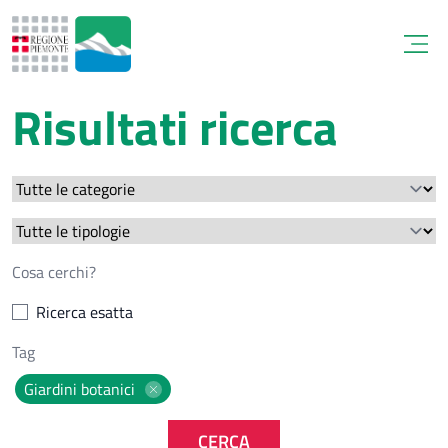
Open
Risultati ricerca
Ricerca esatta
Giardini botanici
CERCA