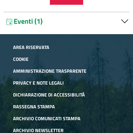
Eventi (1)
event
Giardini botanici alpini
27 Giugno 2025
"Giardini botanici alpini, dagli esempi locali all'intero arco
AREA RISERVATA
alpino, un patrimonio da valorizzare" a cura dei Parchi Alpi
Cozie in collaborazione con il Giardino Botanico Rea
COOKIE
AMMINISTRAZIONE TRASPARENTE
PRIVACY E NOTE LEGALI
DICHIARAZIONE DI ACCESSIBILITÀ
RASSEGNA STAMPA
ARCHIVIO COMUNICATI STAMPA
ARCHIVIO NEWSLETTER