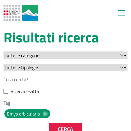
Open
Risultati ricerca
Ricerca esatta
Emys orbicularis
CERCA