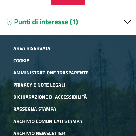
Punti di interesse (1)
location_on
Rifugio Fontana Mura
Il Rifugio Fontana Mura si trova nel Parco naturale Orsiera-
AREA RISERVATA
Rocciavrè, ai piedi del Colle della Roussa, valico che collega
la Val Sangone con la Val Chisone.
COOKIE
AMMINISTRAZIONE TRASPARENTE
PRIVACY E NOTE LEGALI
DICHIARAZIONE DI ACCESSIBILITÀ
RASSEGNA STAMPA
ARCHIVIO COMUNICATI STAMPA
ARCHIVIO NEWSLETTER