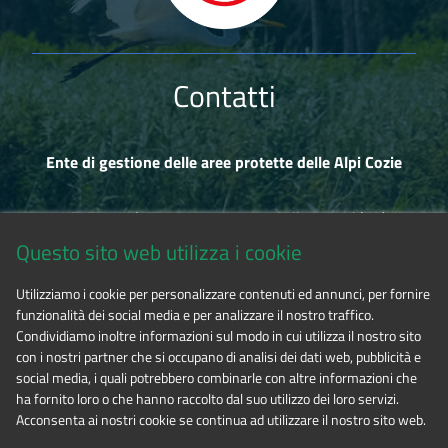
Contatti
Ente di gestione delle aree protette delle Alpi Cozie
Via Fransuà Fontan, 1 - 10050 Salbertrand (TO)
Questo sito web utilizza i cookie
CF 94506780017
Utilizziamo i cookie per personalizzare contenuti ed annunci, per fornire
funzionalità dei social media e per analizzare il nostro traffico.
Tel. 0122.854720
Condividiamo inoltre informazioni sul modo in cui utilizza il nostro sito
con i nostri partner che si occupano di analisi dei dati web, pubblicità e
social media, i quali potrebbero combinarle con altre informazioni che
E-mail
alpicozie@cert.ruparpiemonte.it
ha fornito loro o che hanno raccolto dal suo utilizzo dei loro servizi.
Acconsenta ai nostri cookie se continua ad utilizzare il nostro sito web.