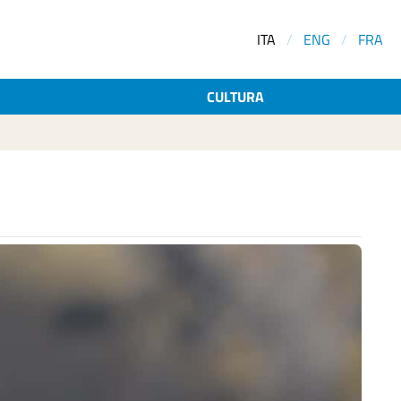
ITA
/
ENG
/
FRA
CULTURA