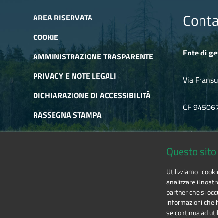
Conta
AREA RISERVATA
COOKIE
Ente di ge
AMMINISTRAZIONE TRASPARENTE
PRIVACY E NOTE LEGALI
Via Fransu
DICHIARAZIONE DI ACCESSIBILITÀ
CF 94506
RASSEGNA STAMPA
ARCHIVIO COMUNICATI STAMPA
Tel. 0122
Questo sito 
ARCHIVIO NEWSLETTER
E-mail
alp
Utilizziamo i cook
RSS
analizzare il nostr
partner che si occu
informazioni che ha
se continua ad util