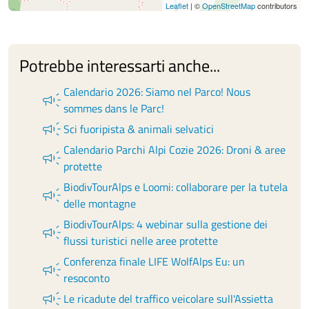
Leaflet
| ©
OpenStreetMap
contributors
Potrebbe interessarti anche...
Calendario 2026: Siamo nel Parco! Nous
campaign
sommes dans le Parc!
campaign
Sci fuoripista & animali selvatici
Calendario Parchi Alpi Cozie 2026: Droni & aree
campaign
protette
BiodivTourAlps e Loomi: collaborare per la tutela
campaign
delle montagne
BiodivTourAlps: 4 webinar sulla gestione dei
campaign
flussi turistici nelle aree protette
Conferenza finale LIFE WolfAlps Eu: un
campaign
resoconto
campaign
Le ricadute del traffico veicolare sull'Assietta