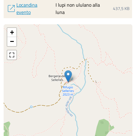
Locandina
I lupi non ululano alla
open_in_new
437,5 KB
evento
luna
+
−