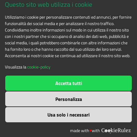
Questo sito web utilizza i cookie
CF 94506780017
Utilizziamo i cookie per personalizzare contenuti ed annunci, per fornire
funzionalità dei social media e per analizzare il nostro traffico.
Tel. 0122.854720
Condividiamo inoltre informazioni sul modo in cui utilizza il nostro sito
con i nostri partner che si occupano di analisi dei dati web, pubblicità e
social media, i quali potrebbero combinarle con altre informazioni che
E-mail
alpicozie@cert.ruparpiemonte.it
ha fornito loro o che hanno raccolto dal suo utilizzo dei loro servizi.
Acconsenta ai nostri cookie se continua ad utilizzare il nostro sito web.
Visualizza la
cookie-policy
The contents of this website
by
Ente di gestione delle aree
Accetta tutti
protette delle Alpi Cozie
is licensed under
Attribution-NonCommercial-NoDerivatives 4.0 International
Personalizza
Usa solo i necessari
made with
♥
with