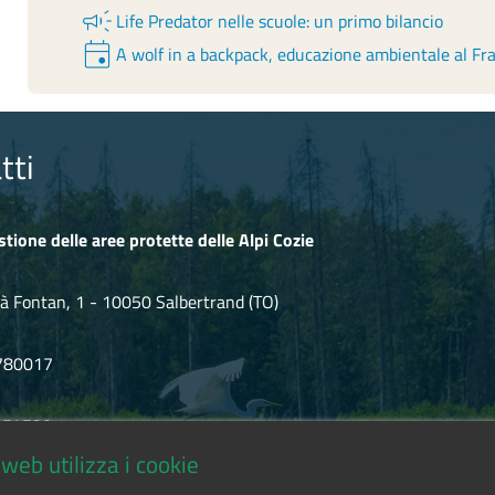
campaign
Life Predator nelle scuole: un primo bilancio
event
A wolf in a backpack, educazione ambientale al Fra
tti
stione delle aree protette delle Alpi Cozie
à Fontan, 1 - 10050 Salbertrand (TO)
780017
.854720
web utilizza i cookie
icozie@cert.ruparpiemonte.it