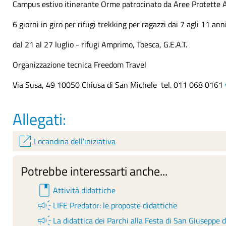
Campus estivo itinerante Orme patrocinato da Aree Protette A
6 giorni in giro per rifugi trekking per ragazzi dai 7 agli 11 ann
dal 21 al 27 luglio - rifugi Amprimo, Toesca, G.E.A.T.
Organizzazione tecnica Freedom Travel
Via Susa, 49 10050 Chiusa di San Michele tel. 011 068 0161
Allegati:
open_in_new
Locandina dell'iniziativa
Potrebbe interessarti anche...
book
Attività didattiche
campaign
LIFE Predator: le proposte didattiche
campaign
La didattica dei Parchi alla Festa di San Giuseppe 