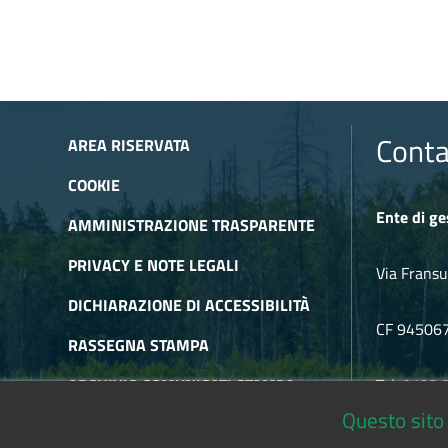
Conta
AREA RISERVATA
COOKIE
Ente di ge
AMMINISTRAZIONE TRASPARENTE
PRIVACY E NOTE LEGALI
Via Fransu
DICHIARAZIONE DI ACCESSIBILITÀ
CF 94506
RASSEGNA STAMPA
ARCHIVIO COMUNICATI STAMPA
Tel. 0122
Questo sito 
ARCHIVIO NEWSLETTER
E-mail
alp