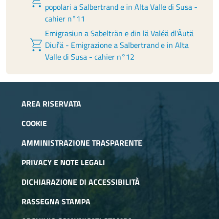
shopping_cart
popolari a Salbertrand e in Alta Valle di Susa -
cahier n°11
Emigrasiun a Sabelträn e din lä Valéä dl'Àutä
shopping_cart
Diuřä - Emigrazione a Salbertrand e in Alta
Valle di Susa - cahier n°12
AREA RISERVATA
COOKIE
AMMINISTRAZIONE TRASPARENTE
PRIVACY E NOTE LEGALI
DICHIARAZIONE DI ACCESSIBILITÀ
RASSEGNA STAMPA