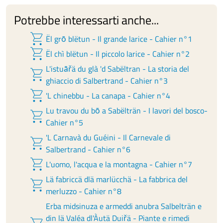
Potrebbe interessarti anche...
shopping_cart
Ël grō blëtun - Il grande larice - Cahier n°1
shopping_cart
Ël chì blëtun - Il piccolo larice - Cahier n°2
L'istuāřä du glà 'd Sabëltran - La storia del
shopping_cart
ghiaccio di Salbertrand - Cahier n°3
shopping_cart
'L chinebbu - La canapa - Cahier n°4
Lu travou du bō a Sabëlträn - I lavori del bosco-
shopping_cart
Cahier n°5
'L Carnavà du Guéini - Il Carnevale di
shopping_cart
Salbertrand - Cahier n°6
shopping_cart
L'uomo, l'acqua e la montagna - Cahier n°7
Lä fabriccä dlä marlücchä - La fabbrica del
shopping_cart
merluzzo - Cahier n°8
Erba midsinuza e armeddi anubra Salbelträn e
din lä Valéa dl'Àutä Duiřä - Piante e rimedi