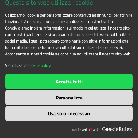
Questo sito web utilizza i cookie
CF 94506780017
Utilizziamo i cookie per personalizzare contenuti ed annunci, per fornire
funzionalità dei social media e per analizzare il nostro traffico.
Tel. 0122.854720
Condividiamo inoltre informazioni sul modo in cui utilizza il nostro sito
con i nostri partner che si occupano di analisi dei dati web, pubblicità e
social media, i quali potrebbero combinarle con altre informazioni che
E-mail
alpicozie@cert.ruparpiemonte.it
ha fornito loro o che hanno raccolto dal suo utilizzo dei loro servizi.
Acconsenta ai nostri cookie se continua ad utilizzare il nostro sito web.
Visualizza la
cookie-policy
The contents of this website
by
Ente di gestione delle aree
Accetta tutti
protette delle Alpi Cozie
is licensed under
Attribution-NonCommercial-NoDerivatives 4.0 International
Personalizza
Usa solo i necessari
made with
♥
with