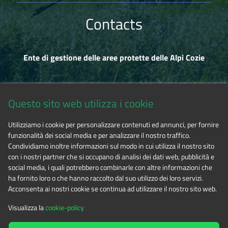
poche ore camminando nel parco.
entre 5 et 12 centimètres, avec un poids variant de 100 à
450 grammes. Les mâles sont sensiblement plus grands que
Contacts
Nel Parco con gli acquerelli
les femelles.
Libro illustrato con acquerelli sul campo che descrivono il
Parco Orsiera Rocciavrè e le Riserve di Chianocco e Foresto
Ente di gestione delle aree protette delle Alpi Cozie
attraverso lo sguardo di Elio Giuliano, guardiaparco,
osservatore e disegnatore che illustra flora, fauna,
architettura e geologia, raccontando le vite che si
Via Fransuà Fontan, 1 - 10050 Salbertrand (TO)
intrecciano tra i sentieri e le creste del territorio su cui
Questo sito web utilizza i cookie
vigila.
CF 94506780017
Utilizziamo i cookie per personalizzare contenuti ed annunci, per fornire
funzionalità dei social media e per analizzare il nostro traffico.
Tel. 0122.854720
Condividiamo inoltre informazioni sul modo in cui utilizza il nostro sito
con i nostri partner che si occupano di analisi dei dati web, pubblicità e
social media, i quali potrebbero combinarle con altre informazioni che
E-mail
alpicozie@cert.ruparpiemonte.it
ha fornito loro o che hanno raccolto dal suo utilizzo dei loro servizi.
Acconsenta ai nostri cookie se continua ad utilizzare il nostro sito web.
Visualizza la
cookie-policy
The contents of this website
by
Ente di gestione delle aree