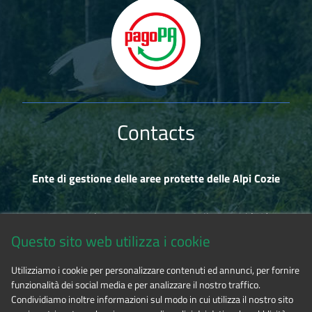
Contacts
Ente di gestione delle aree protette delle Alpi Cozie
Via Fransuà Fontan, 1 - 10050 Salbertrand (TO)
Questo sito web utilizza i cookie
CF 94506780017
Utilizziamo i cookie per personalizzare contenuti ed annunci, per fornire
funzionalità dei social media e per analizzare il nostro traffico.
Tel. 0122.854720
Condividiamo inoltre informazioni sul modo in cui utilizza il nostro sito