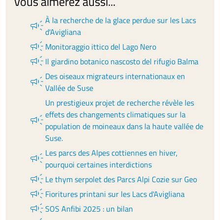
Vous aimerez aussi...
À la recherche de la glace perdue sur les Lacs
campaign
d'Avigliana
campaign
Monitoraggio ittico del Lago Nero
campaign
Il giardino botanico nascosto del rifugio Balma
Des oiseaux migrateurs internationaux en
campaign
Vallée de Suse
Un prestigieux projet de recherche révèle les
effets des changements climatiques sur la
campaign
population de moineaux dans la haute vallée de
Suse.
Les parcs des Alpes cottiennes en hiver,
campaign
pourquoi certaines interdictions
campaign
Le thym serpolet des Parcs Alpi Cozie sur Geo
campaign
Fioritures printani sur les Lacs d'Avigliana
campaign
SOS Anfibi 2025 : un bilan