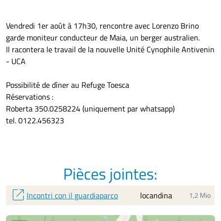
Vendredi 1er août à 17h30, rencontre avec Lorenzo Brino
garde moniteur conducteur de Maia, un berger australien.
Il racontera le travail de la nouvelle Unité Cynophile Antivenin
- UCA
Possibilité de dîner au Refuge Toesca
Réservations :
Roberta 350.0258224 (uniquement par whatsapp)
tel. 0122.456323
Pièces jointes:
open_in_new
Incontri con il guardiaparco
locandina
1,2 Mio