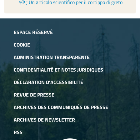
campaign
Un articolo scientifico per il cortippo di greto
ESPACE RÉSERVÉ
COOKIE
ADMINISTRATION TRANSPARENTE
CONFIDENTIALITÉ ET NOTES JURIDIQUES
DÉCLARATION D'ACCESSIBILITÉ
REVUE DE PRESSE
ARCHIVES DES COMMUNIQUÉS DE PRESSE
ARCHIVES DE NEWSLETTER
RSS