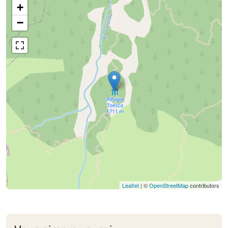
+
−
Leaflet
| ©
OpenStreetMap
contributors