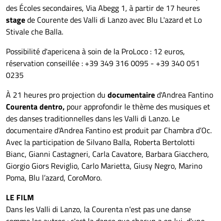
des Écoles secondaires, Via Abegg 1, à partir de 17 heures
stage
de Courente des Valli di Lanzo avec Blu L'azard et Lo
Stivale che Balla.
Possibilité d'apericena à soin de la ProLoco : 12 euros,
réservation conseillée : +39 349 316 0095 - +39 340 051
0235
À 21 heures pro projection du
documentaire
d'Andrea Fantino
Courenta dentro,
pour approfondir le thème des musiques et
des danses traditionnelles dans les Valli di Lanzo. Le
documentaire d'Andrea Fantino est produit par Chambra d’Oc.
Avec la participation de Silvano Balla, Roberta Bertolotti
Bianc, Gianni Castagneri, Carla Cavatore, Barbara Giacchero,
Giorgio Giors Reviglio, Carlo Marietta, Giusy Negro, Marino
Poma, Blu l’azard, CoroMoro.
LE FILM
Dans les Valli di Lanzo, la Courenta n'est pas une danse
comme les autres : c'est la danse que chacun a en lui, d'une