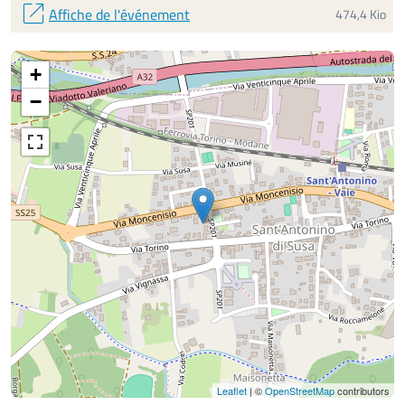
open_in_new
Affiche de l'événement
474,4 Kio
+
−
Leaflet
| ©
OpenStreetMap
contributors