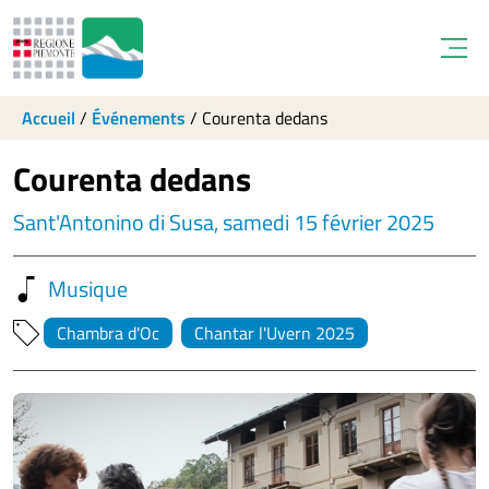
Open
Accueil
/
Événements
/
Courenta dedans
Courenta dedans
Sant'Antonino di Susa, samedi 15 février 2025
Musique
Chambra d'Oc
Chantar l'Uvern 2025