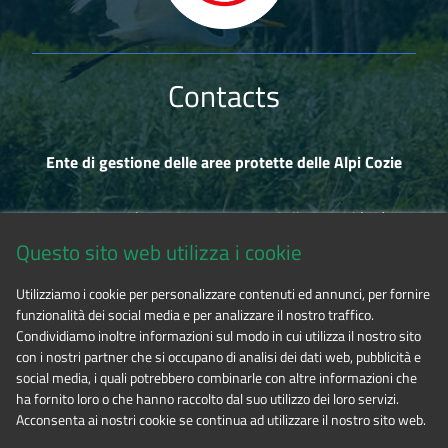
Contacts
Ente di gestione delle aree protette delle Alpi Cozie
Via Fransuà Fontan, 1 - 10050 Salbertrand (TO)
Questo sito web utilizza i cookie
CF 94506780017
Utilizziamo i cookie per personalizzare contenuti ed annunci, per fornire
funzionalità dei social media e per analizzare il nostro traffico.
Tel. 0122.854720
Condividiamo inoltre informazioni sul modo in cui utilizza il nostro sito
con i nostri partner che si occupano di analisi dei dati web, pubblicità e
social media, i quali potrebbero combinarle con altre informazioni che
E-mail
alpicozie@cert.ruparpiemonte.it
ha fornito loro o che hanno raccolto dal suo utilizzo dei loro servizi.
Acconsenta ai nostri cookie se continua ad utilizzare il nostro sito web.